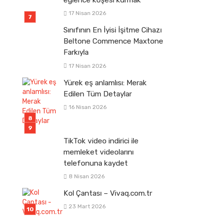
eğlence köşesi kurmak
17 Nisan 2026
Sınıfının En İyisi İşitme Cihazı
Beltone Commence Maxtone
Farkıyla
17 Nisan 2026
Yürek eş anlamlısı: Merak
Edilen Tüm Detaylar
16 Nisan 2026
TikTok video indirici ile
memleket videolarını
telefonuna kaydet
8 Nisan 2026
Kol Çantası – Vivaq.com.tr
23 Mart 2026