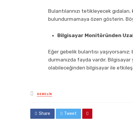
Bulantılarınızı tetikleyecek gıdaları,
bulundurmamaya özen gösterin. Böyle
Bilgisayar Monitöründen Uza
Eğer gebelik bulantısı yaşıyorsanız
durmanızda fayda vardır. Bilgisayar y
olabileceğinden bilgisayar ile etkile
Posted
GEBELIK
in
Share
Tweet