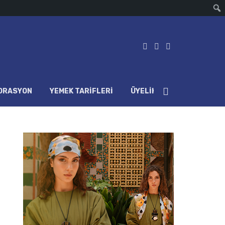
ORASYON
YEMEK TARIFLERI
ÜYELIK HESABI
LOG IN