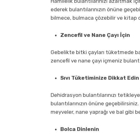
Hamilelik bulantılarınızı azaltmak iç
ederek bulantılarınızın önüne geçebili
bilmece, bulmaca çözebilir ve kitap o
Zencefil ve Nane Çayı İçin
Gebelikte bitki çayları tüketmede b
zencefil ve nane çayı içmeniz bulantı
Sıvı Tüketiminize Dikkat Edin
Dehidrasyon bulantılarınızı tetikleye
bulantılarınızın önüne geçebilirsini
meyveler, nane yaprağı ve bal gibi bes
Bolca Dinlenin