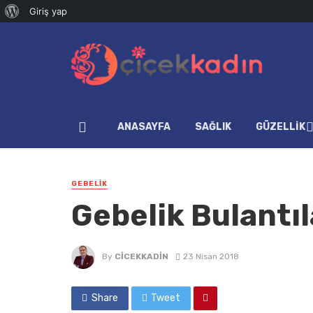
WordPress
Giriş yap
hakkında
ANASAYFA
SAĞLIK
GÜZELLIK
GEBELIK
Gebelik Bulantıl
By
CICEKKADIN
23 Nisan 2018
Share
Tweet