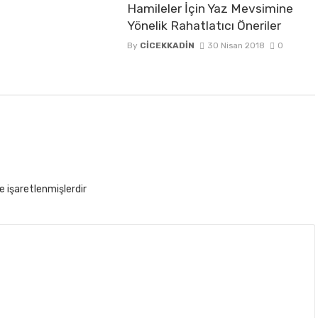
Hamileler İçin Yaz Mevsimine
Yönelik Rahatlatıcı Öneriler
By
CICEKKADIN
30 Nisan 2018
0
le işaretlenmişlerdir