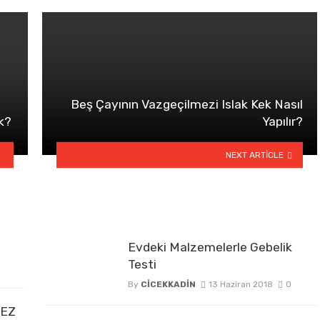
Beş Çayının Vazgeçilmezi Islak Kek Nasıl
k?
Yapılır?
NEXT ARTICLE
Evdeki Malzemelerle Gebelik
Testi
By
CICEKKADIN
13 Haziran 2018
0
TEZ