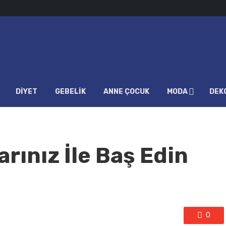
DIYET
GEBELIK
ANNE ÇOCUK
MODA
DEK
arınız İle Baş Edin
0