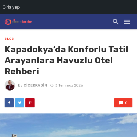
Giriş yap
BLOG
Kapadokya’da Konforlu Tatil
Arayanlara Havuzlu Otel
Rehberi
By
CICEKKADIN
3 Temmuz 2026
0