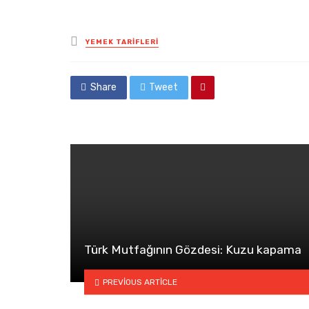
Posted
YEMEK TARIFLERI
in
Share
Tweet
Türk Mutfağının Gözdesi: Kuzu kapama
PREVIOUS ARTICLE