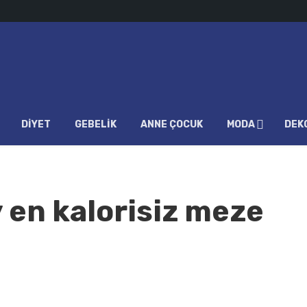
DIYET
GEBELIK
ANNE ÇOCUK
MODA
DEK
y en kalorisiz meze