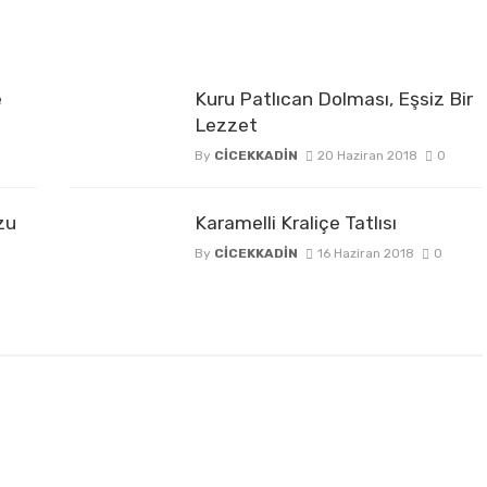
e
Kuru Patlıcan Dolması, Eşsiz Bir
Lezzet
By
CICEKKADIN
20 Haziran 2018
0
zu
Karamelli Kraliçe Tatlısı
By
CICEKKADIN
16 Haziran 2018
0