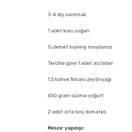
3-4 diş sarımsak
1 adet kuru soğan
½ demet kıyılmış maydanoz
Tercihe göre 1 adet acı biber
1,5 kahve fincanı zeytinyağı
450 gram süzme yoğurt
2 adet orta boy domates
Mıncır yapılışı: