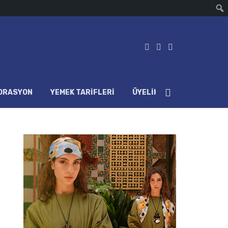
ORASYON
YEMEK TARIFLERI
ÜYELIK HESABI
LOG IN