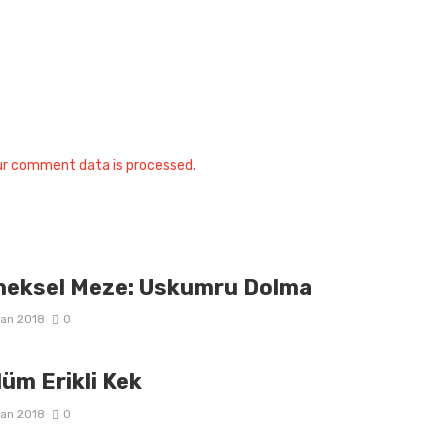
ur comment data is processed.
neksel Meze: Uskumru Dolma
ran 2018
0
üm Erikli Kek
ran 2018
0