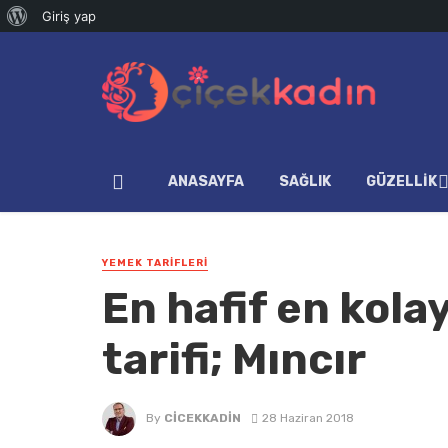
WordPress
Giriş yap
hakkında
ANASAYFA
SAĞLIK
GÜZELLIK
YEMEK TARIFLERI
En hafif en kola
tarifi; Mıncır
By
CICEKKADIN
28 Haziran 2018