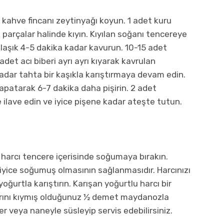
5 kahve fincanı zeytinyağı koyun. 1 adet kuru
parçalar halinde kıyın. Kıyılan soğanı tencereye
klaşık 4-5 dakika kadar kavurun. 10-15 adet
 adet acı biberi ayrı ayrı kıyarak kavrulan
 kadar tahta bir kaşıkla karıştırmaya devam edin.
patarak 6-7 dakika daha pişirin. 2 adet
ilave edin ve iyice pişene kadar ateşte tutun.
harcı tencere içerisinde soğumaya bırakın.
iyice soğumuş olmasının sağlanmasıdır. Harcınızı
rtla karıştırın. Karışan yoğurtlu harcı bir
larını kıymış olduğunuz ½ demet maydanozla
er veya naneyle süsleyip servis edebilirsiniz.