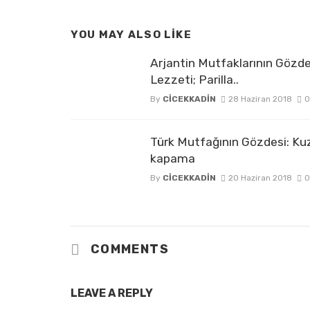
YOU MAY ALSO LIKE
Arjantin Mutfaklarının Gözd
Lezzeti; Parilla..
By
CICEKKADIN
28 Haziran 2018
0
Türk Mutfağının Gözdesi: Ku
kapama
By
CICEKKADIN
20 Haziran 2018
0
COMMENTS
LEAVE A REPLY