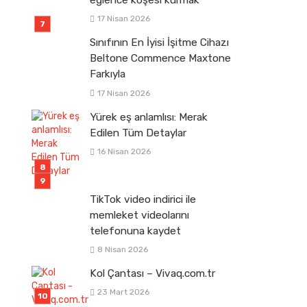
eğlence köşesi kurmak
17 Nisan 2026
Sınıfının En İyisi İşitme Cihazı
Beltone Commence Maxtone
Farkıyla
17 Nisan 2026
Yürek eş anlamlısı: Merak
Edilen Tüm Detaylar
16 Nisan 2026
TikTok video indirici ile
memleket videolarını
telefonuna kaydet
8 Nisan 2026
Kol Çantası – Vivaq.com.tr
23 Mart 2026