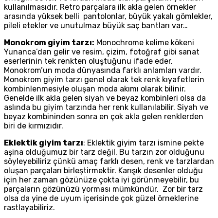
kullanılmasıdır. Retro parçalara ilk akla gelen örnekler
arasında yüksek belli pantolonlar, büyük yakalı gömlekler,
pileli etekler ve unutulmaz büyük saç bantları var…
Monokrom giyim tarzı:
Monochrome kelime kökeni
Yunanca’dan gelir ve resim, çizim, fotoğraf gibi sanat
eserlerinin tek renkten oluştuğunu ifade eder.
Monokrom’un moda dünyasında farklı anlamları vardır.
Monokrom giyim tarzı genel olarak tek renk kıyafetlerin
kombinlenmesiyle oluşan moda akımı olarak bilinir.
Genelde ilk akla gelen siyah ve beyaz kombinleri olsa da
aslında bu giyim tarzında her renk kullanılabilir. Siyah ve
beyaz kombininden sonra en çok akla gelen renklerden
biri de kırmızıdır.
Eklektik giyim tarzı
: Eklektik giyim tarzı ismine pekte
aşina olduğumuz bir tarz değil. Bu tarzın zor olduğunu
söyleyebiliriz çünkü amaç farklı desen, renk ve tarzlardan
oluşan parçaları birleştirmektir. Karışık desenler olduğu
için her zaman gözünüze çokta iyi görünmeyebilir, bu
parçaların gözünüzü yorması mümkündür. Zor bir tarz
olsa da yine de uyum içerisinde çok güzel örneklerine
rastlayabiliriz.