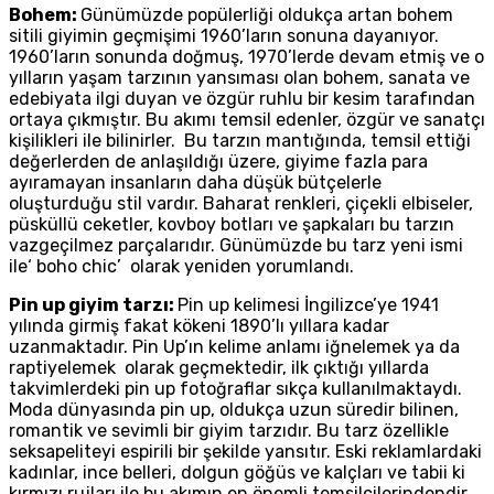
Bohem:
Günümüzde popülerliği oldukça artan bohem
sitili giyimin geçmişimi 1960’ların sonuna dayanıyor.
1960’ların sonunda doğmuş, 1970’lerde devam etmiş ve o
yılların yaşam tarzının yansıması olan bohem, sanata ve
edebiyata ilgi duyan ve özgür ruhlu bir kesim tarafından
ortaya çıkmıştır. Bu akımı temsil edenler, özgür ve sanatçı
kişilikleri ile bilinirler. Bu tarzın mantığında, temsil ettiği
değerlerden de anlaşıldığı üzere, giyime fazla para
ayıramayan insanların daha düşük bütçelerle
oluşturduğu stil vardır. Baharat renkleri, çiçekli elbiseler,
püsküllü ceketler, kovboy botları ve şapkaları bu tarzın
vazgeçilmez parçalarıdır. Günümüzde bu tarz yeni ismi
ile‘ boho chic’ olarak yeniden yorumlandı.
Pin up giyim tarzı:
Pin up kelimesi İngilizce’ye 1941
yılında girmiş fakat kökeni 1890’lı yıllara kadar
uzanmaktadır. Pin Up’ın kelime anlamı iğnelemek ya da
raptiyelemek olarak geçmektedir, ilk çıktığı yıllarda
takvimlerdeki pin up fotoğraflar sıkça kullanılmaktaydı.
Moda dünyasında pin up, oldukça uzun süredir bilinen,
romantik ve sevimli bir giyim tarzıdır. Bu tarz özellikle
seksapeliteyi espirili bir şekilde yansıtır. Eski reklamlardaki
kadınlar, ince belleri, dolgun göğüs ve kalçları ve tabii ki
kırmızı rujları ile bu akımın en önemli temsilcilerindendir.