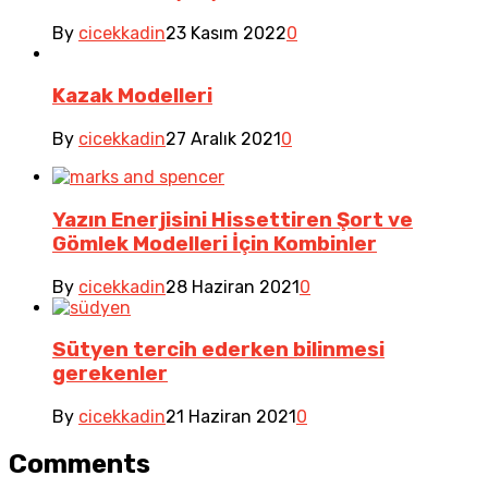
By
cicekkadin
23 Kasım 2022
0
Kazak Modelleri
By
cicekkadin
27 Aralık 2021
0
Yazın Enerjisini Hissettiren Şort ve
Gömlek Modelleri İçin Kombinler
By
cicekkadin
28 Haziran 2021
0
Sütyen tercih ederken bilinmesi
gerekenler
By
cicekkadin
21 Haziran 2021
0
Comments