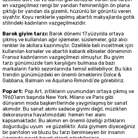
en vazgeçilmez rengi bir yandan feminenliğin ön plana
çıktığı bir yandan da gizemli, hüzünlü bir görüntü veren
siyahtır. Koyu renklerle yapılmış abartılı makyajlarda gotik
stilindeki kadınların vazgeçilmezidir.
Barok giyim tarzı:
Barok dönemi 17.yüzyılda ortaya
çıkmış ve kullanılan ağır işlemeler, süslemeler, göz alıcı
renkler ile akıllara kazınmıştır. Özellikle beli inceltmek için
kullanılan korseler ve abartılı kabarık elbiseler döneminin
Fransız kadınlarının vazgeçilmezi olmuştur. Bu giyim
tarzı günümüzde tam karşılığını bulmasa da bazı
markaların farklı sezonlarında temsil edilebiliyor. Bu lüks
trendin günümüzdeki en önemli örneklerini Dolce &
Gabbana, Balmain ve Aquilano Rimondi’de görebiliriz.
Pop art:
Pop Art, zıtlıkların uyumundan ortaya çıkmış ve
1960’ların başında New York, Milano ve Paris gibi
dünyanın moda başkentlerinde yaygınlaşmış bir sanat
akımıdır. Bu sanat akımı sadece giyimi değil, müzikten
dekorasyona hayatımızdaki hemen her alanı
kapsamaktadır. Bu akımın en önemli özelliği zıtlıkların
doğurduğu uyum ve güzelliktir. Asla giymem diyeceğiniz
bir pantolon ve bluzu bu tarzı benimseyen bir insanın