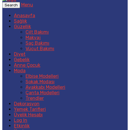
Menu
Search
Anasayfa
Sağlık
Güzellik
Cilt Bakımı
Makyaj
Saç Bakımı
Vücut Bakımı
Diyet
Gebelik
Anne Çocuk
Moda
Elbise Modelleri
Sokak Modası
Ayakkabı Modelleri
Çanta Modelleri
Trendler
Dekorasyon
Yemek Tarifleri
Üyelik Hesabı
Log In
Etkinlik