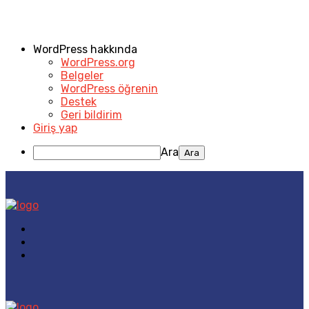
WordPress hakkında
WordPress.org
Belgeler
WordPress öğrenin
Destek
Geri bildirim
Giriş yap
Ara