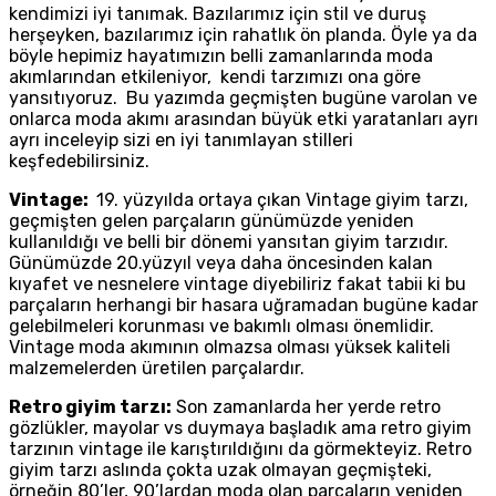
kendimizi iyi tanımak. Bazılarımız için stil ve duruş
herşeyken, bazılarımız için rahatlık ön planda. Öyle ya da
böyle hepimiz hayatımızın belli zamanlarında moda
akımlarından etkileniyor, kendi tarzımızı ona göre
yansıtıyoruz. Bu yazımda geçmişten bugüne varolan ve
onlarca moda akımı arasından büyük etki yaratanları ayrı
ayrı inceleyip sizi en iyi tanımlayan stilleri
keşfedebilirsiniz.
Vintage:
19. yüzyılda ortaya çıkan Vintage giyim tarzı,
geçmişten gelen parçaların günümüzde yeniden
kullanıldığı ve belli bir dönemi yansıtan giyim tarzıdır.
Günümüzde 20.yüzyıl veya daha öncesinden kalan
kıyafet ve nesnelere vintage diyebiliriz fakat tabii ki bu
parçaların herhangi bir hasara uğramadan bugüne kadar
gelebilmeleri korunması ve bakımlı olması önemlidir.
Vintage moda akımının olmazsa olması yüksek kaliteli
malzemelerden üretilen parçalardır.
Retro giyim tarzı:
Son zamanlarda her yerde retro
gözlükler, mayolar vs duymaya başladık ama retro giyim
tarzının vintage ile karıştırıldığını da görmekteyiz. Retro
giyim tarzı aslında çokta uzak olmayan geçmişteki,
örneğin 80’ler, 90’lardan moda olan parçaların yeniden