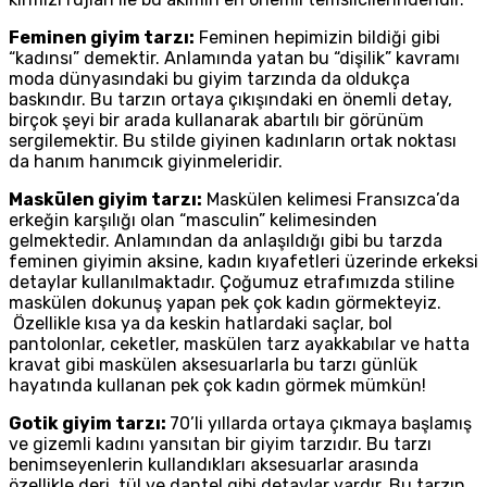
Feminen giyim tarzı:
Feminen hepimizin bildiği gibi
“kadınsı” demektir. Anlamında yatan bu “dişilik” kavramı
moda dünyasındaki bu giyim tarzında da oldukça
baskındır. Bu tarzın ortaya çıkışındaki en önemli detay,
birçok şeyi bir arada kullanarak abartılı bir görünüm
sergilemektir. Bu stilde giyinen kadınların ortak noktası
da hanım hanımcık giyinmeleridir.
Maskülen giyim tarzı:
Maskülen kelimesi Fransızca’da
erkeğin karşılığı olan “masculin” kelimesinden
gelmektedir. Anlamından da anlaşıldığı gibi bu tarzda
feminen giyimin aksine, kadın kıyafetleri üzerinde erkeksi
detaylar kullanılmaktadır. Çoğumuz etrafımızda stiline
maskülen dokunuş yapan pek çok kadın görmekteyiz.
Özellikle kısa ya da keskin hatlardaki saçlar, bol
pantolonlar, ceketler, maskülen tarz ayakkabılar ve hatta
kravat gibi maskülen aksesuarlarla bu tarzı günlük
hayatında kullanan pek çok kadın görmek mümkün!
Gotik giyim tarzı:
70’li yıllarda ortaya çıkmaya başlamış
ve gizemli kadını yansıtan bir giyim tarzıdır. Bu tarzı
benimseyenlerin kullandıkları aksesuarlar arasında
özellikle deri, tül ve dantel gibi detaylar vardır. Bu tarzın