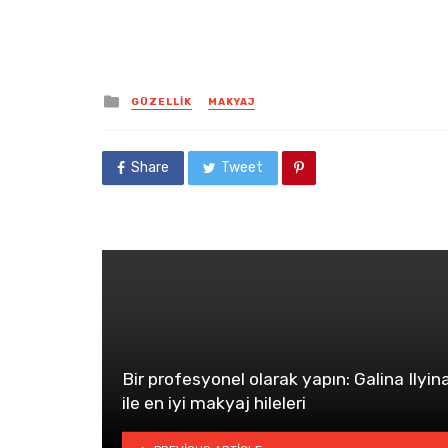
Posted
GÜZELLIK
MAKYAJ
in
Share
Tweet
Bir profesyonel olarak yapın: Galina Ilyin
ile en iyi makyaj hileleri