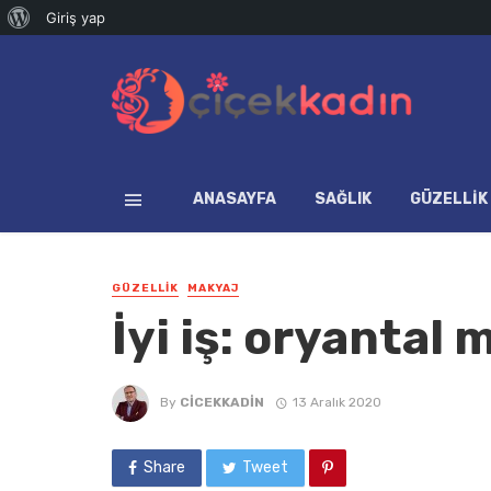
WordPress
Giriş yap
hakkında
ANASAYFA
SAĞLIK
GÜZELLIK
GÜZELLIK
MAKYAJ
İyi iş: oryantal 
By
CICEKKADIN
13 Aralık 2020
Share
Tweet