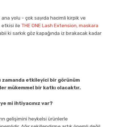
 ana yolu – çok sayıda hacimli kirpik ve
etkisi ile
THE ONE Lash Extension, maskara
bii ki sarkık göz kapağında iz bırakacak kadar
nı zamanda etkileyici bir görünüm
kler mükemmel bir katkı olacaktır.
e mi ihtiyacınız var?
n gelişimini heykelsi ürünlerle
emlidir. Ağır şekillendirme artık önemli değil,