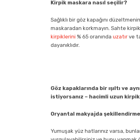
Kirpik maskara nasıl seçilir?
Sağlıklı bir göz kapağını düzeltmenin
maskaradan korkmayın. Sahte kirpik 
kirpiklerini
% 65 oranında
uzatır
ve ta
dayanıklıdır.
Göz kapaklarında bir ışıltı ve ay
istiyorsanız
– hacimli uzun kirpi
Oryantal makyajda şekillendirmey
Yumuşak yüz hatlarınız varsa, bunları
vurgulayabilirsiniz ve bunu yapmak ön