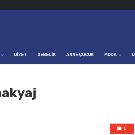
DIYET
GEBELIK
ANNE ÇOCUK
MODA
D
makyaj
0