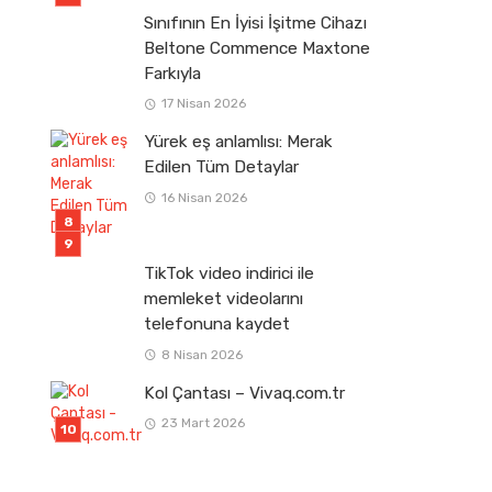
Sınıfının En İyisi İşitme Cihazı
Beltone Commence Maxtone
Farkıyla
17 Nisan 2026
Yürek eş anlamlısı: Merak
Edilen Tüm Detaylar
16 Nisan 2026
TikTok video indirici ile
memleket videolarını
telefonuna kaydet
8 Nisan 2026
Kol Çantası – Vivaq.com.tr
23 Mart 2026