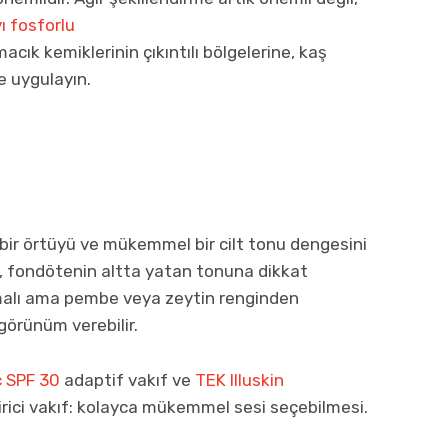
ı fosforlu
macık kemiklerinin çıkıntılı bölgelerine, kaş
e uygulayın.
ir örtüyü ve mükemmel bir cilt tonu dengesini
sa, fondötenin altta yatan tonuna dikkat
olmalı ama pembe veya zeytin renginden
görünüm verebilir.
 SPF 30
adaptif vakıf ve
TEK Illuskin
irici vakıf: kolayca mükemmel sesi seçebilmesi.