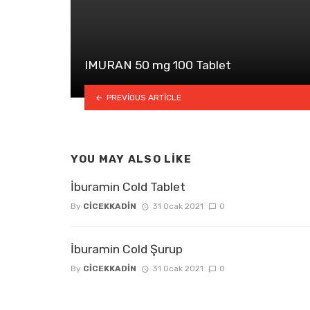
IMURAN 50 mg 100 Tablet
PREVIOUS ARTICLE
YOU MAY ALSO LIKE
İburamin Cold Tablet
By
CICEKKADIN
31 Ocak 2021
0
İburamin Cold Şurup
By
CICEKKADIN
31 Ocak 2021
0