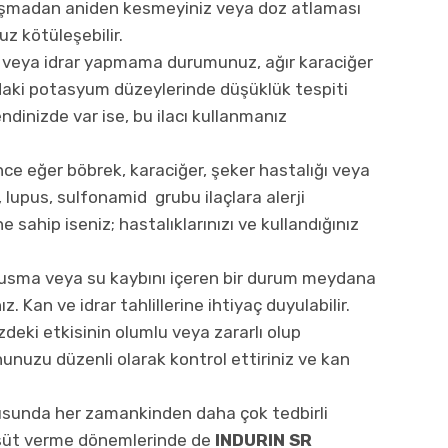
ışmadan aniden kesmeyiniz veya doz atlaması
z kötüleşebilir.
ız veya idrar yapmama durumunuz, ağır karaciğer
ndaki potasyum düzeylerinde düşüklük tespiti
ndinizde var ise, bu ilacı kullanmanız
e eğer böbrek, karaciğer, şeker hastalığı veya
 lupus, sulfonamid grubu ilaçlara alerji
e sahip iseniz; hastalıklarınızı ve kullandığınız
kusma veya su kaybını içeren bir durum meydana
z. Kan ve idrar tahlillerine ihtiyaç duyulabilir.
zdeki etkisinin olumlu veya zararlı olup
unuzu düzenli olarak kontrol ettiriniz ve kan
nusunda her zamankinden daha çok tedbirli
e süt verme dönemlerinde de
INDURIN SR