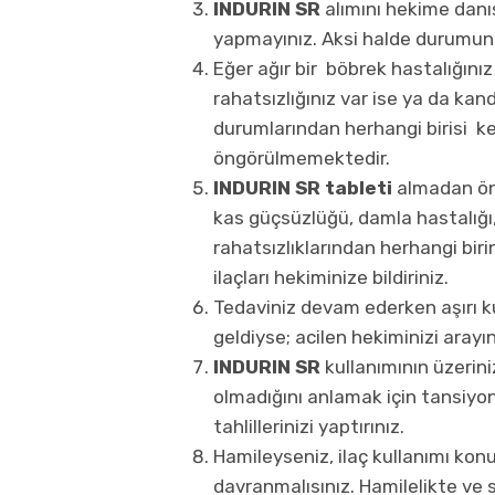
INDURIN SR
alımını hekime dan
yapmayınız. Aksi halde durumunu
Eğer ağır bir böbrek hastalığın
rahatsızlığınız var ise ya da ka
durumlarından herhangi birisi ke
öngörülmemektedir.
INDURIN SR tableti
almadan önc
kas güçsüzlüğü, damla hastalığı,
rahatsızlıklarından herhangi birin
ilaçları hekiminize bildiriniz.
Tedaviniz devam ederken aşırı 
geldiyse; acilen hekiminizi arayını
INDURIN SR
kullanımının üzerini
olmadığını anlamak için tansiyon
tahlillerinizi yaptırınız.
Hamileyseniz, ilaç kullanımı ko
davranmalısınız. Hamilelikte v