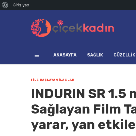
WordPress
Giriş yap
hakkında
ANASAYFA
SAĞLIK
GÜZELLIK
I İLE BAŞLAYAN İLAÇLAR
INDURIN SR 1.5 
Sağlayan Film Ta
yarar, yan etkiler