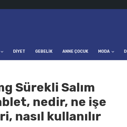
DIYET
GEBELIK
ANNE ÇOCUK
MODA
D
mg Sürekli Salım
blet, nedir, ne işe
i, nasıl kullanılır