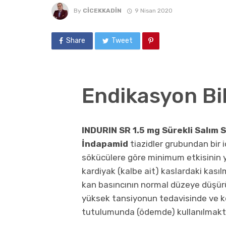
By
CICEKKADIN
9 Nisan 2020
Share
Tweet
Endikasyon Bilg
INDURIN SR 1.5 mg Sürekli Salım 
İndapamid
tiazidler grubundan bir 
sökücülere göre minimum etkisinin y
kardiyak (kalbe ait) kaslardaki kasıl
kan basıncının normal düzeye düşür
yüksek tansiyonun tedavisinde ve kon
tutulumunda (ödemde) kullanılmakta