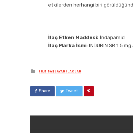
etkilerden herhangi biri görüldüğün
İlaç Etken Maddesi:
İndapamid
İlaç Marka İsmi
: INDURIN SR 1.5 mg
Posted
I İLE BAŞLAYAN İLAÇLAR
in
Share
Tweet