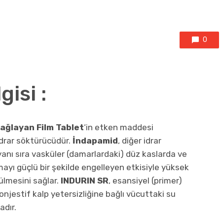
0
isi :
Sağlayan Film Tablet
‘in etken maddesi
idrar söktürücüdür.
İndapamid
, diğer idrar
anı sıra vasküler (damarlardaki) düz kaslarda ve
mayı güçlü bir şekilde engelleyen etkisiyle yüksek
ülmesini sağlar.
INDURIN SR
, esansiyel (primer)
jestif kalp yetersizliğine bağlı vücuttaki su
dır.