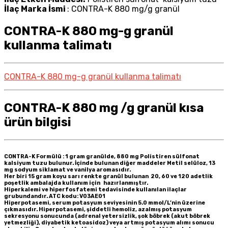
İlaç Marka İsmi
: CONTRA-K 880 mg/g granül
CONTRA-K 880 mg-g granül
kullanma talimatı
CONTRA-K 880 mg-g granül kullanma talimatı
CONTRA-K 880 mg /g granül kısa
ürün bilgisi
CONTRA-K Formülü :
1 gram granülde, 880 mg Polistiren sülfonat
kalsiyum tuzu bulunur. İçinde bulunan diğer maddeler Metil selüloz, 13
mg sodyum siklamat ve vanilya aromasıdır.
Her biri 15 gram koyu sarı renkte granül bulunan 20, 60 ve 120 adetlik
poşetlik ambalajda kullanım için hazırlanmıştır.
Hiperkalemi ve hiperfosfatemi tedavisinde kullanılan ilaçlar
grubundandır. ATC kodu: V03AE01
Hiperpotasemi, serum potasyum seviyesinin 5.0 mmol/L’nin üzerine
çıkmasıdır. Hiperpotasemi, şiddetli hemoliz, azalmış potasyum
sekresyonu sonucunda (adrenal yetersizlik, şok böbrek (akut böbrek
yetmezliği), diyabetik ketoasidoz) veya artmış potasyum alımı sonucu