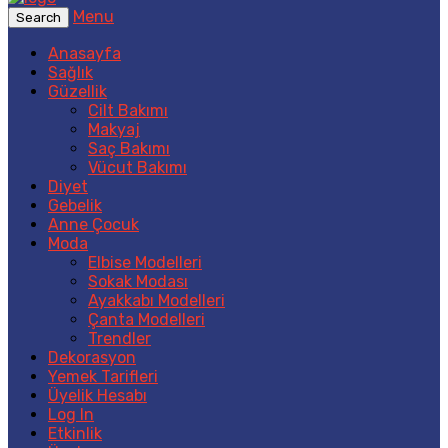
Menu
Search
Anasayfa
Sağlık
Güzellik
Cilt Bakımı
Makyaj
Saç Bakımı
Vücut Bakımı
Diyet
Gebelik
Anne Çocuk
Moda
Elbise Modelleri
Sokak Modası
Ayakkabı Modelleri
Çanta Modelleri
Trendler
Dekorasyon
Yemek Tarifleri
Üyelik Hesabı
Log In
Etkinlik