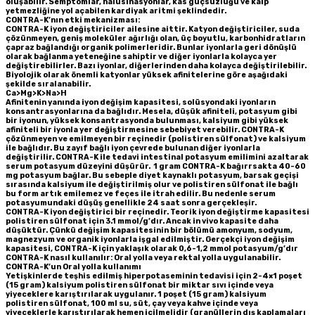
oluşabilir. Semptomlar, halüsinasyonlar, kas güçsüzlüğü ve kalp
yetmezliğine yol açabilen kardiyak aritmi şeklindedir.
CONTRA-K’nın etki mekanizması:
CONTRA-K iyon değiştiriciler ailesine aittir. Katyon değiştiriciler, suda
çözünmeyen, geniş moleküler ağırlığı olan, üç boyutlu, karbonhidratların
çapraz bağlandığı organik polimerleridir. Bunlar iyonlarla geri dönüşlü
olarak bağlanma yeteneğine sahiptir ve diğer iyonlarla kolayca yer
değiştirebilirler. Bazı iyonlar, diğerlerinden daha kolayca değiştirilebilir.
Biyolojik olarak önemli katyonlar yüksek afinitelerine göre aşağıdaki
şekilde sıralanabilir.
Ca>Mg>K>Na>H
Afinitenin yanında iyon değişim kapasitesi, solüsyondaki iyonların
konsantrasyonlarına da bağlıdır. Mesela, düşük afiniteli, potasyum gibi
bir iyonun, yüksek konsantrasyonda bulunması, kalsiyum gibi yüksek
afiniteli bir iyonla yer değiştirmesine sebebiyet verebilir. CONTRA-K
çözünmeyen ve emilmeyen bir reçinedir (polistiren sülfonat) ve kalsiyum
ile bağlıdır. Bu zayıf bağlı iyon çevrede bulunan diğer iyonlarla
değiştirilir. CONTRA-K ile tedavi intestinal potasyum emilimini azaltarak
serum potasyum düzeyini düşürür. 1 gram CONTRA-K bağırrsakta 40-60
mg potasyum bağlar. Bu sebeple diyet kaynaklı potasyum, barsak geçişi
sırasında kalsiyum ile değiştirilmiş olur ve polistiren sülfonat ile bağlı
bu form artık emilemez ve feçes ile itrah edilir. Bu nedenle serum
potasyumundaki düşüş genellikle 24 saat sonra gerçekleşir.
CONTRA-K iyon değiştirici bir reçinedir. Teorik iyon değiştirme kapasitesi
polistiren sülfonat için 3.1 mmol/g’dır. Ancak in vivo kapasite daha
düşüktür. Çünkü değişim kapasitesinin bir bölümü amonyum, sodyum,
magnezyum ve organik iyonlarla işgal edilmiştir. Gerçekçi iyon değişim
kapasitesi, CONTRA-K için yaklaşık olarak 0,6-1,2 mmol potasyum/g’dır
CONTRA-K nasıl kullanılır:
Oral yolla veya rektal yolla uygulanabilir.
CONTRA-K’un Oral yolla kullanımı
Yetişkinlerde teşhis edilmiş hiperpotaseminin tedavisi için 2-4×1 poşet
(15 gram) kalsiyum polistiren sülfonat bir miktar sıvı içinde veya
yiyeceklere karıştırılarak uygulanır. 1 poşet (15 gram) kalsiyum
polistiren sülfonat, 100 ml su, süt, çay veya kahve içinde veya
yiyeceklerle karıştırılarak hemen içilmelidir (granüllerin dış kaplamaları