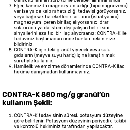
olarak kullanılan sorbitol ile beraber alınmamalıdır.
Eğer, kanınızda magnezyum azlığı (hipomagnezemi)
var ise ya da kalp rahatsızlığı tedavisi görüyorsanız,
veya bağırsak hareketlerini arttırıcı (ishal yapıcı)
magnezyum içeren bir ilaç alıyorsanız; idrar
söktürücü ya da istem dışı çalışan belirli sinir
sinyallerini azaltıcı bir ilaç alıyorsanız; CONTRA-K ile
tedaviniz başlamadan önce bunları hekiminize
bildiriniz.
CONTRA-K içindeki granül yiyecek veya sulu
gıdaların (meyve suyu hariç) içine karıştırılmak
suretiyle kullanılır.
Hamilelik ve emzirme dönemlerinde CONTRA-K ilacı
hekime danışmadan kullanmayınız.
CONTRA-K 880 mg/g granül’ün
kullanım Şekli:
CONTRA-K tedavisinin süresi, potasyum düzeyine
göre belirlenir. Potasyum düzeyinin periyodik takibi
ve kontrolü hekiminiz tarafından yapılacaktır.