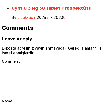
Cynt 0,3 Mg 30 Tablet Prospektüsu
By
cicekkadin
20 Aralık 2020
0
Comments
Leave a reply
E-posta adresiniz yayınlanmayacak.
Gerekli alanlar
*
ile
işaretlenmişlerdir
Comment
Name
*