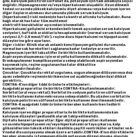
gibi, kalsiyum polistiren sülfonat da, potasyum için tam anlamıyla seçici
değildir. Hipomagnesemi ve/veya hiperkalsemi oluşabilir. Uzun dönemli
tedavi sırasında yüksek kalsiyumlu diyet alınması veya kalsiyum içeren
diğer ilaçların alınması durumunda yüksek serum kalsiyum
(hiperkalsemi) riski nedeniyle hasta kontrol altında tutulmalıdır. Buna
bağlı olarak hastalar tüm muhtemel
elektrolit bozukluklar açısından izlenmelidir.
Hiperkalsemi gelişimini erkenden belirlemek açısından serum kalsiyum
seviyeleri, haftalık aralıklarla hesaplanmalıdır (normal serum kalsiyum
seviyesi 2,1-2,8 mmol/l’dir), reçine dozu hiperkalsemi ve hipopotasemi
düzeylerine göre ayarlanır.
Diğer riskler: Klinik olarak anlamlı konstipasyon gelişimi durumunda,
normal barsak hareketleri sağlanana kadar tedaviye ara verilir.
Magnezyum içerikli laksatifler ile birlikte kullanılmamalıdır.
Aspirasyon oluşmaması için oral yolla kullanımda dikkatli olunmalıdır.
Bronkopulmoner komplikasyonlara sebep olabilecek aspirasyondan
kaçınmak için, reçine uygulanan hastalar dikkatlice
konumlandırılmalıdır.
Çocuklar: Çocuklarda rektal uygulama, uygun olmayan dilüsyon veya doz
aşımı sebebiyle reçinenin birikmesine yol açabileceğinden özel dikkat
gerektirir..
CONTRA-K’nın diğer tıbbi ürünlerle etkileşimleri :
Aşağıdaki preparatlar ile birlikte CONTRA-K kullanılmamalıdır:
Sorbitol (oral veya rektal): Sorbitol ile sodyum polistiren sülfonatın
birlikte kullanımı kolon nekrozuna sebep olabilir. Bu yüzden sorbitol ile
kalsiyum polistiren sülfonatın birlikte kullanımı önerilmemektedir.
CONTRA-K aşağıdaki tıbbi ürünlerle beraber kullanılırken tedbirli
davranılmalı :
Kalsiyum içeren diğer preparatlarla ile birlikte kullanımında kan
kalsiyum düzeyleri pediyodik olarak takip edilmelidir.
Dijitalis benzeri preparatlar: Eğer dijital preparatları kullanımı
sırasında hipopotasemi ve/veya hiperkalsemi ortaya çıkarsa, kalp
glikozidlerinin toksik etkileri özellikle çeşitli ventriküler artimiler ve A-
V nodal dissosiyasyonu olmak üzere artabilir.CONTRA-K’nın diüretiklerle
beraber alımında istenmeyen düşük potasyum düzeyi oluşma olasılığı