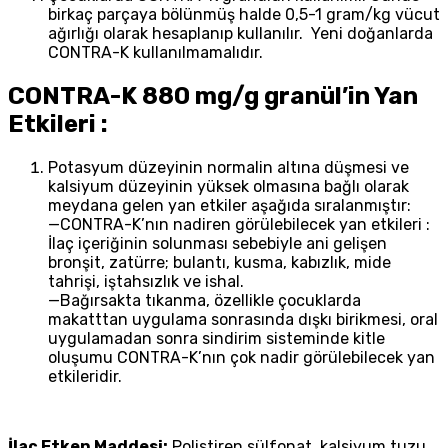
birkaç parçaya bölünmüş halde 0,5-1 gram/kg vücut
ağırlığı olarak hesaplanıp kullanılır. Yeni doğanlarda
CONTRA-K kullanılmamalıdır.
CONTRA-K 880 mg/g granül’in Yan
Etkileri :
Potasyum düzeyinin normalin altına düşmesi ve
kalsiyum düzeyinin yüksek olmasına bağlı olarak
meydana gelen yan etkiler aşağıda sıralanmıştır:
—CONTRA-K’nın nadiren görülebilecek yan etkileri :
İlaç içeriğinin solunması sebebiyle ani gelişen
bronşit, zatürre; bulantı, kusma, kabızlık, mide
tahrişi, iştahsızlık ve ishal.
—Bağırsakta tıkanma, özellikle çocuklarda
makatttan uygulama sonrasında dışkı birikmesi, oral
uygulamadan sonra sindirim sisteminde kitle
oluşumu CONTRA-K’nın çok nadir görülebilecek yan
etkileridir.
İlaç Etken Maddesi:
Polistiren sülfonat kalsiyum tuzu