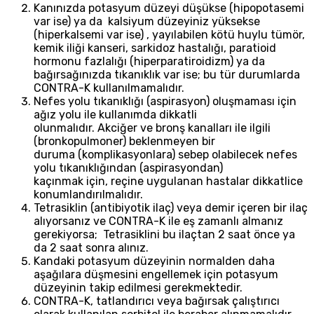
Kanınızda potasyum düzeyi düşükse (hipopotasemi
var ise) ya da kalsiyum düzeyiniz yüksekse
(hiperkalsemi var ise) , yayılabilen kötü huylu tümör,
kemik iliği kanseri, sarkidoz hastalığı, paratioid
hormonu fazlalığı (hiperparatiroidizm) ya da
bağırsağınızda tıkanıklık var ise; bu tür durumlarda
CONTRA-K kullanılmamalıdır.
Nefes yolu tıkanıklığı (aspirasyon) oluşmaması için
ağız yolu ile kullanımda dikkatli
olunmalıdır. Akciğer ve bronş kanalları ile ilgili
(bronkopulmoner) beklenmeyen bir
duruma (komplikasyonlara) sebep olabilecek nefes
yolu tıkanıklığından (aspirasyondan)
kaçınmak için, reçine uygulanan hastalar dikkatlice
konumlandırılmalıdır.
Tetrasiklin (antibiyotik ilaç) veya demir içeren bir ilaç
alıyorsanız ve CONTRA-K ile eş zamanlı almanız
gerekiyorsa; Tetrasiklini bu ilaçtan 2 saat önce ya
da 2 saat sonra alınız.
Kandaki potasyum düzeyinin normalden daha
aşağılara düşmesini engellemek için potasyum
düzeyinin takip edilmesi gerekmektedir.
CONTRA-K, tatlandırıcı veya bağırsak çalıştırıcı