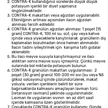
CONTRA-K kullandığınız sürelerde düşük düşük
potasyum içerikli bir diyet yapmanız
öngörülmektedir.
CONTRA-K makattan veya ağızdan uygulanabilir.
Etkinliğinin artması açısından ilacın ağızdan
alınması tercih edilebilir.
CONTRA-K granülün ağızdan alınması: 1 poşet (15
gram) CONTRA-K, 100 ml su, süt, çay veya kahve
içinde veya yiyeceklerle karıştırılarak granüllerin dış
kaplamaları bozulmadan önce hemen alınmalıdır.
İlacın tadını iyileştirmek için karışıma tatlı gıdalar
eklenebilir.
Bu ilacı meyve suyuyla karıştırmayınız ve ilacı
aldıktan sonra meyve suyu içmeyiniz. Çünkü meyve
sularında bol miktarda potasyum bulunur.
CONTRA-K granülün makattan uygulanması: 2
poşet (30 gram) granül 100-200 ml sıvı (su veya %5
glikoz solüsyonu) içinde çözündürülerek, makat
yoluyla, verilen içeriklerin belirli bir süre
bağırsaklarda kalmasını amaçlayan lavman türü
(retansiyon lavmanı) şeklinde uygulanmalıdır.
Lavman ile uygulanan sıvının en az dört saat
içeride kalmasına özen gösterilmelidir.
Çocuklarda CONTRA-K granülün kullanımı: Günde