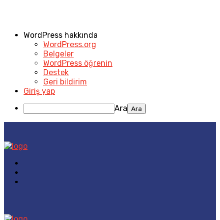
WordPress hakkında
WordPress.org
Belgeler
WordPress öğrenin
Destek
Geri bildirim
Giriş yap
Ara