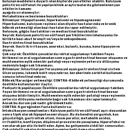
bulunan maddelere duyarlı olan kişilerde yan etkiler olabilir. Kalsiyum
polistiren sülfonat ile yapılan klinik araştırmalarda gözlemlenen yan
etkilerin tamamı
aşağıda sıralanmıştır:
Metabolizma ve beslenme bozuklukları
Bilinmiyor: Hipopotasemi, hiperkalsemi ve hipomagnezemi
Hiperkalsemi, kalsiyum reçinesi alan diyaliz hastalarında ve kronik
böbrek yetmezliği olan bazı hastalarda rapor edilmiştir.
Solunum, göğüs hastalıkları ve mediastinal bozukluklar
Seyrek: Kalsiyum polistiren sülfonat partiküllerinin inhalasyonu ile
birlikte bazı akut bronşit ve/veya bronkopnömoni.
Gastrointestinal bozukluklar
Seyrek: Gastrik irritasyon, anoreksi, bulantı, kusma, konstipasyon ve
diyare.
Çok seyrek: Özellikle çocuklarda rektal uygulamayı takiben feçes
birikmesi ve oral uygulamadan sonra gastrointestinal bezoar oluşumu ve
muhtemelen eşlik eden bir patoloji veya reçinenin yetersiz dilüsyonu
nedeniyle bağırsak tıkanması.
Bilinmiyor: İntestinal perforasyona yol açan gastrointestinal sistem
ülserasyonu, iskemik kolit veya nekroz, beraberinde sorbitol kullanımı
sonucu intestinal nekroz.
Böbrek/Karaciğer yetmezliği:
CONTRA-K böbrek yetmezliği durumunda
özellikle kullanılan bir ilaçtır.
Pediyatrik popülasyon:
Özellikle çocuklarda rektal uygulamayı takiben
feçes birikmesi ve oral uygulamadan sonra gastrointestinal bezoar
oluşumu bildirilmiştir. Muhtemelen eşlik eden bir patoloji veya reçinenin
yetersiz dilüsyonu nedeniyle bağırsak tıkanması da raporlanmıştır.
Ancak bu durum çok nadir görülmektedir.
CONTRA-K gereğinden fazla kullanılırsa:
İntoksikasyon semptomları: Kalsiyum polistiren sülfonat aşırı dozundan
sonra tipik olarak hipopotasemi oluşur. Bu da kendini yorgunluk, kas
güçsüzlüğü, gastroiliak atoni, ileum paralizi, metabolik asidoz,
irritabilite, konfüzyon, düşünsel proseslerde yavaşlama, hiporefeksi ve
son olarak paraliz ile belli eder. Apne, bu gelişmenin ciddi bir sonucudur.
Çok şiddetli vakalarda hipopotasemiye bağlı koma oluşabilir.