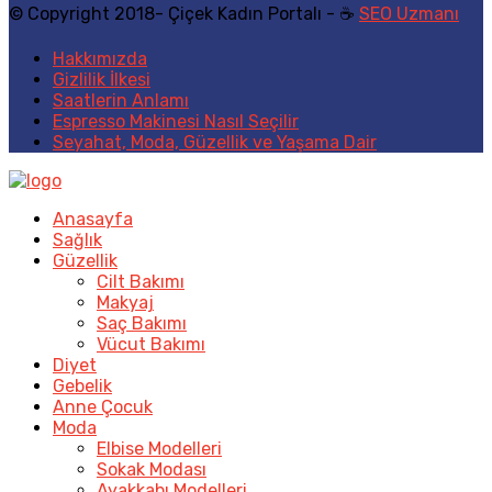
© Copyright 2018- Çiçek Kadın Portalı - ☕
SEO Uzmanı
Hakkımızda
Gizlilik İlkesi
Saatlerin Anlamı
Espresso Makinesi Nasıl Seçilir
Seyahat, Moda, Güzellik ve Yaşama Dair
Anasayfa
Sağlık
Güzellik
Cilt Bakımı
Makyaj
Saç Bakımı
Vücut Bakımı
Diyet
Gebelik
Anne Çocuk
Moda
Elbise Modelleri
Sokak Modası
Ayakkabı Modelleri