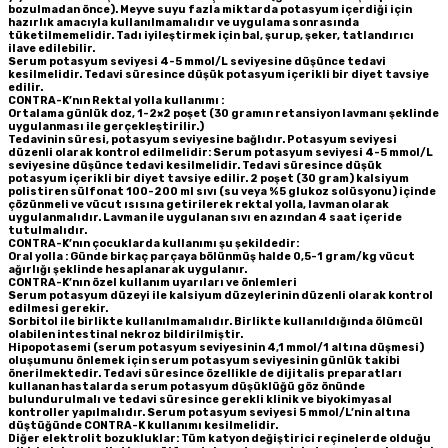
bozulmadan önce). Meyve suyu fazla miktarda potasyum içerdiği için
hazırlık amacıyla kullanılmamalıdır ve uygulama sonrasında
tüketilmemelidir. Tadı iyileştirmek için bal, şurup, şeker, tatlandırıcı
ilave edilebilir.
Serum potasyum seviyesi 4-5 mmol/L seviyesine düşünce tedavi
kesilmelidir. Tedavi süresince düşük potasyum içerikli bir diyet tavsiye
edilir.
CONTRA-K’nın Rektal yolla kullanımı :
Ortalama günlük doz, 1-2×2 poşet (30 gramın retansiyon lavmanı şeklinde
uygulanması ile gerçekleştirilir.)
Tedavinin süresi, potasyum seviyesine bağlıdır. Potasyum seviyesi
düzenli olarak kontrol edilmelidir: Serum potasyum seviyesi 4-5 mmol/L
seviyesine düşünce tedavi kesilmelidir. Tedavi süresince düşük
potasyum içerikli bir diyet tavsiye edilir. 2 poşet (30 gram) kalsiyum
polistiren sülfonat 100-200 ml sıvı (su veya %5 glukoz solüsyonu) içinde
çözünmeli ve vücut ısısına getirilerek rektal yolla, lavman olarak
uygulanmalıdır. Lavman ile uygulanan sıvı en azından 4 saat içeride
tutulmalıdır.
CONTRA-K’nın çocuklarda kullanımı şu şekildedir:
Oral yolla : Günde birkaç parçaya bölünmüş halde 0,5-1 gram/kg vücut
ağırlığı şeklinde hesaplanarak uygulanır.
CONTRA-K’nın özel kullanım uyarıları ve önlemleri
Serum potasyum düzeyi ile kalsiyum düzeylerinin düzenli olarak kontrol
edilmesi gerekir.
Sorbitol ile birlikte kullanılmamalıdır. Birlikte kullanıldığında ölümcül
olabilen intestinal nekroz bildirilmiştir.
Hipopotasemi (serum potasyum seviyesinin 4,1 mmol/1 altına düşmesi)
oluşumunu önlemek için serum potasyum seviyesinin günlük takibi
önerilmektedir. Tedavi süresince özellikle de dijitalis preparatları
kullanan hastalarda serum potasyum düşüklüğü göz önünde
bulundurulmalı ve tedavi süresince gerekli klinik ve biyokimyasal
kontroller yapılmalıdır. Serum potasyum seviyesi 5 mmol/L’nin altına
düştüğünde CONTRA-K kullanımı kesilmelidir.
Diğer elektrolit bozukluklar: Tüm katyon değiştirici reçinelerde olduğu