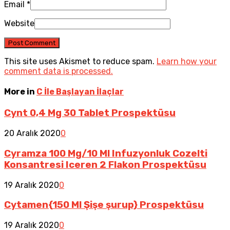
Email
*
Website
This site uses Akismet to reduce spam.
Learn how your
comment data is processed.
More in
C İle Başlayan İlaçlar
Cynt 0,4 Mg 30 Tablet Prospektüsu
20 Aralık 2020
0
Cyramza 100 Mg/10 Ml Infuzyonluk Cozelti
Konsantresi Iceren 2 Flakon Prospektüsu
19 Aralık 2020
0
Cytamen{150 Ml Şişe şurup} Prospektüsu
19 Aralık 2020
0