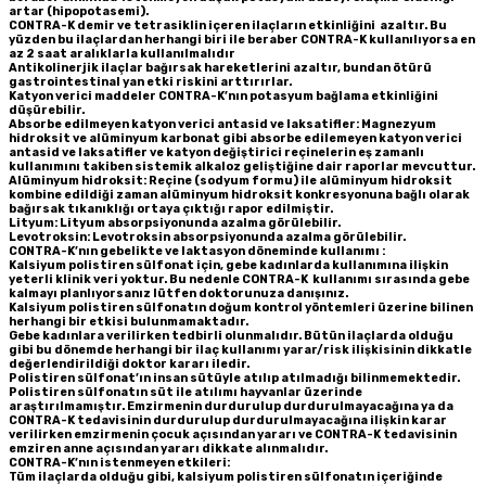
artar (hipopotasemi).
CONTRA-K demir ve tetrasiklin içeren ilaçların etkinliğini azaltır. Bu
yüzden bu ilaçlardan herhangi biri ile beraber CONTRA-K kullanılıyorsa en
az 2 saat aralıklarla kullanılmalıdır
Antikolinerjik ilaçlar bağırsak hareketlerini azaltır, bundan ötürü
gastrointestinal yan etki riskini arttırırlar.
Katyon verici maddeler CONTRA-K’nın potasyum bağlama etkinliğini
düşürebilir.
Absorbe edilmeyen katyon verici antasid ve laksatifler: Magnezyum
hidroksit ve alüminyum karbonat gibi absorbe edilemeyen katyon verici
antasid ve laksatifler ve katyon değiştirici reçinelerin eş zamanlı
kullanımını takiben sistemik alkaloz geliştiğine dair raporlar mevcuttur.
Alüminyum hidroksit: Reçine (sodyum formu) ile alüminyum hidroksit
kombine edildiği zaman alüminyum hidroksit konkresyonuna bağlı olarak
bağırsak tıkanıklığı ortaya çıktığı rapor edilmiştir.
Lityum: Lityum absorpsiyonunda azalma görülebilir.
Levotroksin: Levotroksin absorpsiyonunda azalma görülebilir.
CONTRA-K’nın gebelikte ve laktasyon döneminde kullanımı :
Kalsiyum polistiren sülfonat için, gebe kadınlarda kullanımına ilişkin
yeterli klinik veri yoktur. Bu nedenle CONTRA-K kullanımı sırasında gebe
kalmayı planlıyorsanız lütfen doktorunuza danışınız.
Kalsiyum polistiren sülfonatın doğum kontrol yöntemleri üzerine bilinen
herhangi bir etkisi bulunmamaktadır.
Gebe kadınlara verilirken tedbirli olunmalıdır. Bütün ilaçlarda olduğu
gibi bu dönemde herhangi bir ilaç kullanımı yarar/risk ilişkisinin dikkatle
değerlendirildiği doktor kararı iledir.
Polistiren sülfonat’ın insan sütüyle atılıp atılmadığı bilinmemektedir.
Polistiren sülfonatın süt ile atılımı hayvanlar üzerinde
araştırılmamıştır. Emzirmenin durdurulup durdurulmayacağına ya da
CONTRA-K tedavisinin durdurulup durdurulmayacağına ilişkin karar
verilirken emzirmenin çocuk açısından yararı ve CONTRA-K tedavisinin
emziren anne açısından yararı dikkate alınmalıdır.
CONTRA-K’nın istenmeyen etkileri:
Tüm ilaçlarda olduğu gibi, kalsiyum polistiren sülfonatın içeriğinde