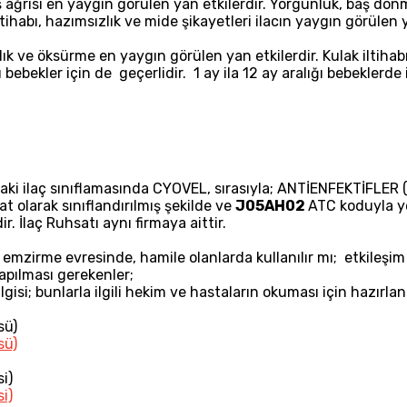
aş ağrısı en yaygın görülen yan etkilerdir. Yorgunluk, baş dö
ltihabı, hazımsızlık ve mide şikayetleri ilacın yaygın görülen 
ık ve öksürme en yaygın görülen yan etkilerdir. Kulak iltihabı, 
ı bebekler için de geçerlidir. 1 ay ila 12 ay aralığı bebeklerde
aki ilaç sınıflamasında CYOVEL, sırasıyla; ANTİENFEKTİFLER
t olarak sınıflandırılmış şekilde ve
J05AH02
ATC koduyla ye
. İlaç Ruhsatı aynı firmaya aittir.
irme evresinde, hamile olanlarda kullanılır mı; etkileşim bi
apılması gerekenler;
bilgisi; bunlarla ilgili hekim ve hastaların okuması için hazır
sü)
sü)
i)
i)