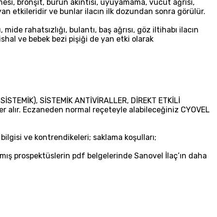
nmesi, bronşit, burun akıntısı, uyuyamama, vücut ağrısı,
yan etkileridir ve bunlar ilacın ilk dozundan sonra görülür.
mide rahatsızlığı, bulantı, baş ağrısı, göz iltihabı ilacın
 ishal ve bebek bezi pişiği de yan etki olarak
 (SİSTEMİK), SİSTEMİK ANTİVİRALLER, DİREKT ETKİLİ
r alır. Eczaneden normal reçeteyle alabileceğiniz CYOVEL
lgisi ve kontrendikeleri; saklama koşulları;
lanmış prospektüslerin pdf belgelerinde Sanovel İlaç’ın daha