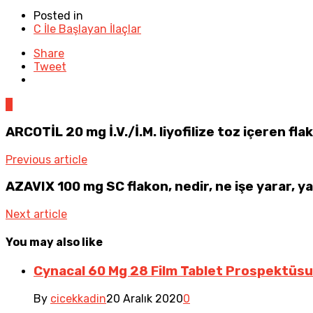
Posted in
C İle Başlayan İlaçlar
Share
Tweet
0
ARCOTİL 20 mg İ.V./İ.M. liyofilize toz içeren flako
Previous article
AZAVIX 100 mg SC flakon, nedir, ne işe yarar, yan 
Next article
You may also like
Cynacal 60 Mg 28 Film Tablet Prospektüsu
By
cicekkadin
20 Aralık 2020
0