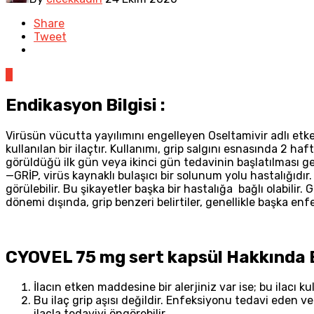
Share
Tweet
0
Endikasyon Bilgisi :
Virüsün vücutta yayılımını engelleyen Oseltamivir adlı e
kullanılan bir ilaçtır. Kullanımı, grip salgını esnasında 2 
görüldüğü ilk gün veya ikinci gün tedavinin başlatılması ge
—GRİP, virüs kaynaklı bulaşıcı bir solunum yolu hastalığıdır. B
görülebilir. Bu şikayetler başka bir hastalığa bağlı olabilir
dönemi dışında, grip benzeri belirtiler, genellikle başka enf
CYOVEL 75 mg sert kapsül Hakkında B
İlacın etken maddesine bir alerjiniz var ise; bu ilacı k
Bu ilaç grip aşısı değildir. Enfeksiyonu tedavi eden ve
ilaçla tedaviyi öngörebilir.