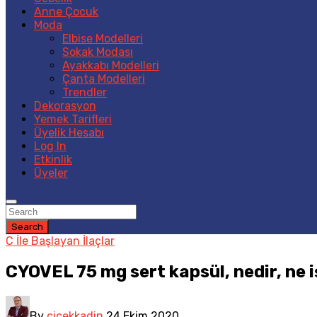
Anne Çocuk
Moda
Elbise Modelleri
Sokak Modası
Ayakkabı Modelleri
Çanta Modelleri
Trendler
Dekorasyon
Yemek Tarifleri
Üyelik Hesabı
Log In
Etkinlik
Üyeler
Search
C İle Başlayan İlaçlar
CYOVEL 75 mg sert kapsül, nedir, ne işe
By
cicekkadin
24 Ekim 2020