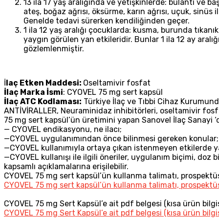
13 ila 17 yaş aralığında ve yetişkinlerde: bulantı ve b
ateş, boğaz ağrısı, öksürme, karın ağrısı, uçuk, sinüs i
Genelde tedavi sürerken kendiliğinden geçer.
1 ila 12 yaş aralığı çocuklarda: kusma, burunda tıkanıkl
yaygın görülen yan etkileridir. Bunlar 1 ila 12 ay aralığ
gözlemlenmiştir.
İ
laç Etken Maddesi:
Oseltamivir fosfat
İlaç Marka İsmi
: CYOVEL 75 mg sert kapsül
İlaç ATC Kodlaması:
Türkiye İlaç ve Tıbbi Cihaz Kurumund
ANTİVİRALLER, Neuraminidaz inhibitörleri, oseltamivir fosfa
75 mg sert kapsül’ün üretimini yapan Sanovel İlaç Sanayi ‘dir
— CYOVEL endikasyonu, ne ilacı;
—CYOVEL uygulanımından önce bilinmesi gereken konular; emz
—CYOVEL kullanımıyla ortaya çıkan istenmeyen etkilerde y
—CYOVEL kullanışı ile ilgili öneriler, uygulanım biçimi, doz 
kapsamlı açıklamalarına erişilebilir.
CYOVEL 75 mg sert kapsül’ün kullanma talimatı, prospektü
CYOVEL 75 mg sert kapsül’ün kullanma talimatı, prospektü
CYOVEL 75 mg Sert Kapsül’e ait pdf belgesi (kısa ürün bilgis
CYOVEL 75 mg Sert Kapsül’e ait pdf belgesi (kısa ürün bilgis