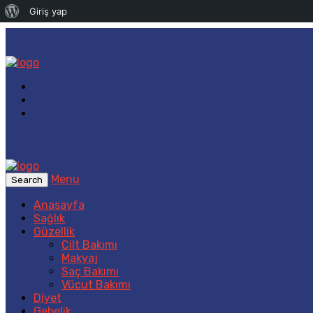
WordPress
Giriş yap
hakkında
Menu
Search
Anasayfa
Sağlık
Güzellik
Cilt Bakımı
Makyaj
Saç Bakımı
Vücut Bakımı
Diyet
Gebelik