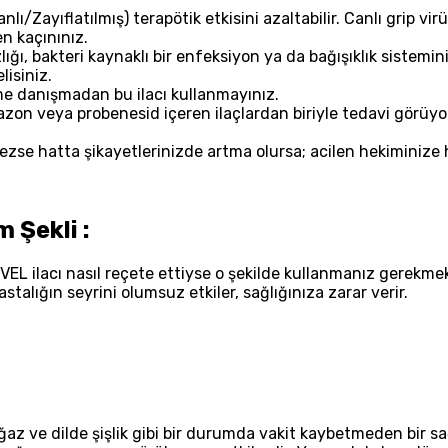
Canlı/Zayıflatılmış) terapötik etkisini azaltabilir. Canlı grip
en kaçınınız.
lığı, bakteri kaynaklı bir enfeksiyon ya da bağışıklık sistemin
lisiniz.
 danışmadan bu ilacı kullanmayınız.
zon veya probenesid içeren ilaçlardan biriyle tedavi görüyo
lmezse hatta şikayetlerinizde artma olursa; acilen hekiminize 
 Şekli :
 ilacı nasıl reçete ettiyse o şekilde kullanmanız gerekmekt
talığın seyrini olumsuz etkiler, sağlığınıza zarar verir.
az ve dilde şişlik gibi bir durumda vakit kaybetmeden bir sa