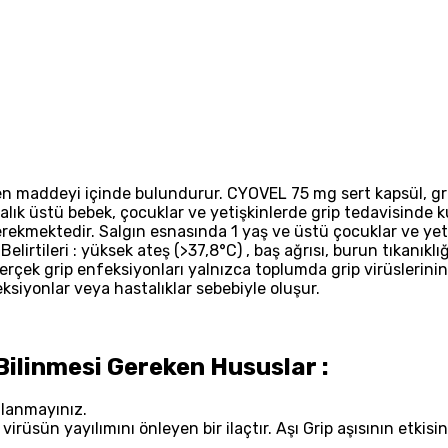
tken maddeyi içinde bulundurur. CYOVEL 75 mg sert kapsül, 
haftalık üstü bebek, çocuklar ve yetişkinlerde grip tedavisind
rekmektedir. Salgın esnasında 1 yaş ve üstü çocuklar ve yeti
elirtileri : yüksek ateş (>37,8°C) , baş ağrısı, burun tıkanıklı
. Gerçek grip enfeksiyonları yalnızca toplumda grip virüslerinin
eksiyonlar veya hastalıklar sebebiyle oluşur.
ilinmesi Gereken Hususlar :
ullanmayınız.
 virüsün yayılımını önleyen bir ilaçtır. Aşı Grip aşısının etk