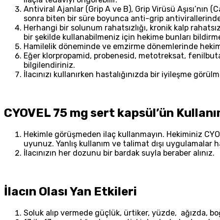
Antiviral Ajanlar (Grip A ve B), Grip Virüsü Aşısı’nın (
sonra biten bir süre boyunca anti-grip antivirallerind
Herhangi bir solunum rahatsızlığı, kronik kalp rahatsız
bir şekilde kullanabilmeniz için hekime bunları bildirme
Hamilelik döneminde ve emzirme dönemlerinde hekime
Eğer klorpropamid, probenesid, metotreksat, fenilbuta
bilgilendiriniz.
İlacınızı kullanırken hastalığınızda bir iyileşme görü
CYOVEL 75 mg sert kapsül’ün Kullanım
Hekimle görüşmeden ilaç kullanmayın. Hekiminiz CYOVEL
uyunuz. Yanlış kullanım ve talimat dışı uygulamalar has
İlacınızın her dozunu bir bardak suyla beraber alınız.
İlacın Olası Yan Etkileri
Soluk alıp vermede güçlük, ürtiker, yüzde, ağızda, boğ