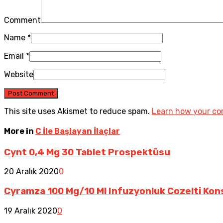
Comment
Name
*
Email
*
Website
This site uses Akismet to reduce spam.
Learn how your co
More in
C İle Başlayan İlaçlar
Cynt 0,4 Mg 30 Tablet Prospektüsu
20 Aralık 2020
0
Cyramza 100 Mg/10 Ml Infuzyonluk Cozelti Kon
19 Aralık 2020
0