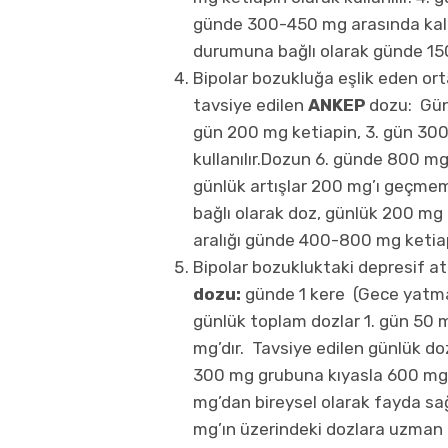
günde 300-450 mg arasında kalac
durumuna bağlı olarak günde 150 
Bipolar bozukluğa eşlik eden orta
tavsiye edilen
ANKEP
dozu: Gün
gün 200 mg ketiapin, 3. gün 300
kullanılır.Dozun 6. günde 800 mg
günlük artışlar 200 mg’ı geçmeme
bağlı olarak doz, günlük 200 mg 
aralığı günde 400-800 mg ketiap
Bipolar bozukluktaki depresif at
dozu:
günde 1 kere (Gece yatma
günlük toplam dozlar 1. gün 50 
mg’dır. Tavsiye edilen günlük do
300 mg grubuna kıyasla 600 mg 
mg’dan bireysel olarak fayda sağ
mg’ın üzerindeki dozlara uzman 