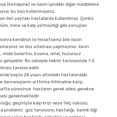
e (ketiapine) ve ilacın içindeki diğer maddelere
ysa; bu ilacı kullanmayınız.
olan ileri yaştaki hastalarda kullanılmaz. Çünkü
ölüm, inme ve kalp yetmezliği gibi sonuçları
onra kendinizi iyi hissetseniz bile ilacın
meyiniz ve doz atlaması yapmayınız. ilacın
k, mide bulantısı, kusma, ishal, huzursuz
 gelişebilir. Bu sebeple hekim tavsiyesiyle 1-2
lması tavsiye edilir.
erde başta 24 yaşın altındaki hastalardaki
e davranışlarını arttırma ihtimaline karşı,
hafta süresince hastanın gerek ailesi gerekse
mesi gerekmektedir.
luğu; geçmişte kalp krizi veya felç öyküsü;
 problemi; göz tansiyonu hastalığı; kemik iliği
şisel şeker hastalığı; nöbetler ve epilepsi;