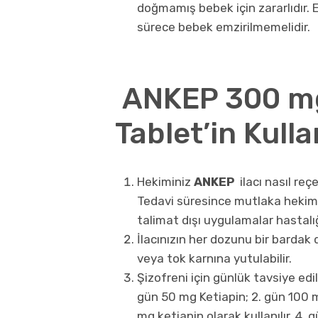
doğmamış bebek için zararlıdır.
sürece bebek emzirilmemelidir.
ANKEP 300 mg
Tablet’in Kulla
Hekiminiz
ANKEP
ilacı nasıl re
Tedavi süresince mutlaka hekimin
talimat dışı uygulamalar hastalığı
İlacınızın her dozunu bir bardak d
veya tok karnına yutulabilir.
Şizofreni için günlük tavsiye ed
gün 50 mg Ketiapin; 2. gün 100 m
mg ketiapin olarak kullanılır. 4. 