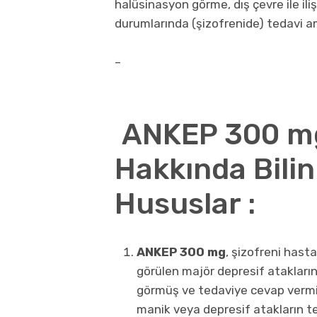
halüsinasyon görme, dış çevre ile il
durumlarında (şizofrenide) tedavi ama
–
ANKEP 300 mg 
Hakkında Bili
Hususlar :
ANKEP 300 mg
, şizofreni hast
görülen majör depresif atakların
görmüş ve tedaviye cevap vermiş 
manik veya depresif atakların tek