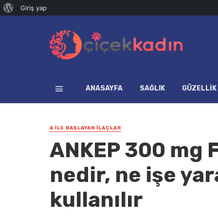
WordPress
Giriş yap
hakkında
ANASAYFA
SAĞLIK
GÜZELLIK
A İLE BAŞLAYAN İLAÇLAR
ANKEP 300 mg Fi
nedir, ne işe yar
kullanılır