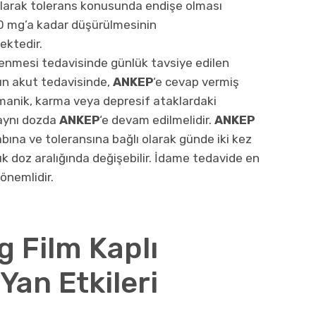
 olarak tolerans konusunda endişe olması
 mg’a kadar düşürülmesinin
ektedir.
lenmesi tedavisinde günlük tavsiye edilen
un akut tedavisinde,
ANKEP
‘e cevap vermiş
manik, karma veya depresif ataklardaki
 aynı dozda
ANKEP
‘e devam edilmelidir.
ANKEP
abına ve toleransına bağlı olarak günde iki kez
 doz aralığında değişebilir. İdame tedavide en
önemlidir.
 Film Kaplı
 Yan Etkileri