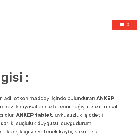
0
isi :
in
adlı etken maddeyi içinde bulunduran
ANKEP
ki bazı kimyasalların etkilerini değiştirerek ruhsal
ı olur.
ANKEP tablet,
uykusuzluk, şiddetli
amsarlık, suçluluk duygusu, duygudurum
hin karışıklığı ve yetenek kaybı, koku hissi,