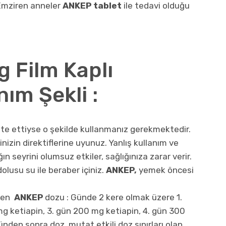
 Emziren anneler
ANKEP tablet
ile tedavi olduğu
 Film Kaplı
nım Şekli :
çete ettiyse o şekilde kullanmanız gerekmektedir.
izin direktiflerine uyunuz. Yanlış kullanım ve
n seyrini olumsuz etkiler, sağlığınıza zarar verir.
olusu su ile beraber içiniz.
ANKEP,
yemek öncesi
ilen
ANKEP
dozu : Günde 2 kere olmak üzere 1.
g ketiapin, 3. gün 200 mg ketiapin, 4. gün 300
günden sonra doz, mutat etkili doz sınırları olan