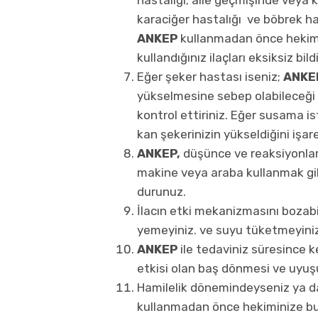
karaciğer hastalığı ve böbrek has
ANKEP
kullanmadan önce hekim
kullandığınız ilaçları eksiksiz bildi
Eğer şeker hastası iseniz;
ANKE
yükselmesine sebep olabileceği 
kontrol ettiriniz. Eğer susama iste
kan şekerinizin yükseldiğini işar
ANKEP,
düşünce ve reaksiyonlar
makine veya araba kullanmak gib
durunuz.
İlacın etki mekanizmasını boza
yemeyiniz. ve suyu tüketmeyiniz
ANKEP
ile tedaviniz süresince kes
etkisi olan baş dönmesi ve uyuşuk
Hamilelik dönemindeyseniz ya d
kullanmadan önce hekiminize bun