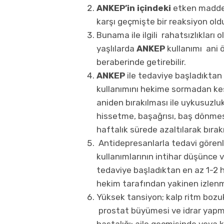
ANKEP’in içindeki
etken maddey
karşı geçmişte bir reaksiyon oldu
Bunama ile ilgili rahatsızlıkları 
yaşlılarda
ANKEP
kullanımı ani 
beraberinde getirebilir.
ANKEP
ile tedaviye başladıktan s
kullanımını hekime sormadan kes
aniden bırakılması ile uykusuzlu
hissetme, başağrısı, baş dönmesi
haftalık sürede azaltılarak bırakı
Antidepresanlarla tedavi görenl
kullanımlarının intihar düşünce v
tedaviye başladıktan en az 1-2 
hekim tarafından yakinen izlen
Yüksek tansiyon; kalp ritm bozuk
prostat büyümesi ve idrar yapma
hastalığı; aile geçmişinde veya ki