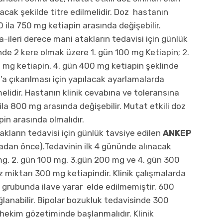
ak şekilde titre edilmelidir. Doz hastanın
ila 750 mg ketiapin arasında değişebilir.
-ileri derece mani atakların tedavisi için günlük
de 2 kere olmak üzere 1. gün 100 mg Ketiapin; 2.
 mg ketiapin, 4. gün 400 mg ketiapin şeklinde
’a çıkarılması için yapılacak ayarlamalarda
lidir. Hastanın klinik cevabına ve toleransına
ila 800 mg arasında değişebilir. Mutat etkili doz
in arasında olmalıdır.
akların tedavisi için günlük tavsiye edilen
ANKEP
dan önce).Tedavinin ilk 4 gününde alınacak
mg, 2. gün 100 mg, 3.gün 200 mg ve 4. gün 300
z miktarı 300 mg ketiapindir. Klinik çalışmalarda
grubunda ilave yarar elde edilmemiştir. 600
lanabilir. Bipolar bozukluk tedavisinde 300
hekim gözetiminde başlanmalıdır. Klinik