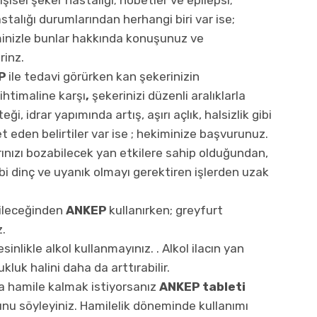
talığı durumlarından herhangi biri var ise;
inizle bunlar hakkında konuşunuz ve
rinz.
P
ile tedavi görürken kan şekerinizin
ihtimaline karşı
,
şekerinizi düzenli aralıklarla
ği, idrar yapımında artış, aşırı açlık, halsizlik gibi
et eden belirtiler var ise ; hekiminize başvurunuz.
ınızı bozabilecek yan etkilere sahip olduğundan,
i dinç ve uyanık olmayı gerektiren işlerden uzak
bileceğinden
ANKEP
kullanırken; greyfurt
.
inlikle alkol kullanmayınız. . Alkol ilacın yan
luk halini daha da arttırabilir.
a hamile kalmak istiyorsanız
ANKEP tableti
u söyleyiniz. Hamilelik döneminde kullanımı