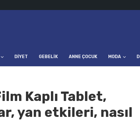
DIYET
GEBELIK
ANNE ÇOCUK
MODA
D
lm Kaplı Tablet,
ar, yan etkileri, nasıl