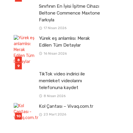
Sınıfının En İyisi İşitme Cihazı
Beltone Commence Maxtone
Farkıyla
17 Nisan 2026
Yürek eş anlamlısı: Merak
Edilen Tüm Detaylar
16 Nisan 2026
TikTok video indirici ile
memleket videolarını
telefonuna kaydet
8 Nisan 2026
Kol Çantası – Vivaq.com.tr
23 Mart 2026