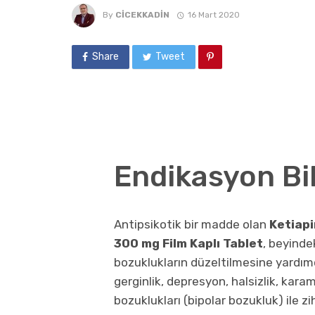
By
CICEKKADIN
16 Mart 2020
Share
Tweet
Endikasyon Bilg
Antipsikotik bir madde olan
Ketiap
300 mg Film Kaplı Tablet
, beyinde
bozuklukların düzeltilmesine yardımc
gerginlik, depresyon, halsizlik, kar
bozuklukları (bipolar bozukluk) ile zi