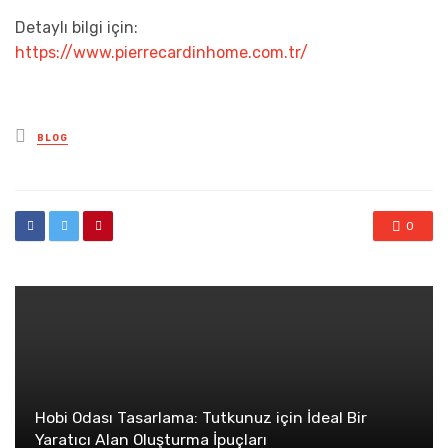
Detaylı bilgi için:
https://www.pierrecardinhome.com.tr/
Posted
BLOG
in
0
Hobi Odası Tasarlama: Tutkunuz için İdeal Bir
Yaratıcı Alan Oluşturma İpuçları