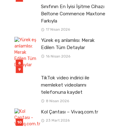
Sınıfının En İyisi İşitme Cihazı
Beltone Commence Maxtone
Farkıyla
17 Nisan 2026
Yürek eş anlamlısı: Merak
Edilen Tüm Detaylar
16 Nisan 2026
TikTok video indirici ile
memleket videolarını
telefonuna kaydet
8 Nisan 2026
Kol Çantası – Vivaq.com.tr
23 Mart 2026