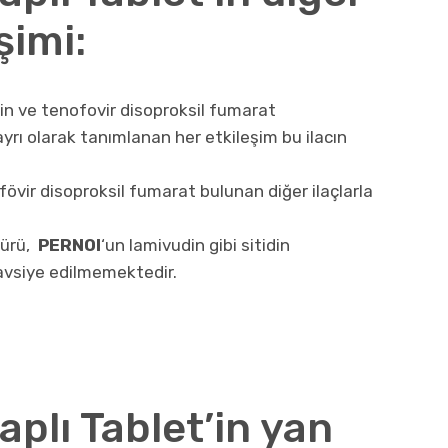
şimi:
bin ve tenofovir disoproksil fumarat
rı olarak tanımlanan her etkileşim bu ilacın
övir disoproksil fumarat bulunan diğer ilaçlarla
türü,
PERNOI
‘un lamivudin gibi sitidin
tavsiye edilmemektedir.
aplı Tablet’in yan