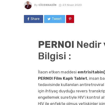
By
CICEKKADIN
23 Nisan 2020
Share
Tweet
PERNOI
Nedir
Bilgisi :
İlacın etken maddesi
emtrisitabin
PERNOI Film Kaplı Tablet
, insan ba
tedavisinde kullanılan antiretroviral b
için ihtiyaç duyduğu revers transkr
engellemek suretiyle HIV’i kontrol alt
HIV ile enfekte olmuş yetişkinler içi