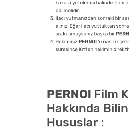
kazara yutulması halinde tıbbi d
edilmelidir.
İlacı yutmanızdan sonraki bir sa
alınız. Eğer ilacı yuttuktan son
siz kusmuşsanız başka bir
PERN
Hekiminiz
PERNOI
‘u nasıl reçet
süresince lütfen hekimin direktif
PERNOI
Film K
Hakkında Bili
Hususlar :