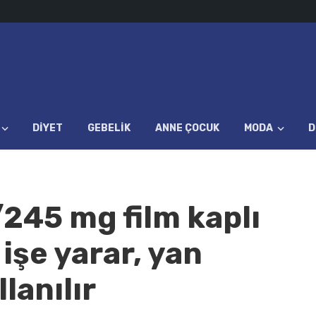
DIYET
GEBELIK
ANNE ÇOCUK
MODA
D
45 mg film kaplı
 işe yarar, yan
llanılır