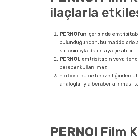
ilaçlarla etkile
PERNOI
‘un içerisinde emtrisita
bulunduğundan, bu maddelerle ay
kullanımıyla da ortaya çıkabilir.
PERNOI,
emtrisitabin veya tenof
beraber kullanılmaz.
Emtirisitabine benzerliğinden ö
analoglarıyla beraber alınması 
PERNOI
Film K