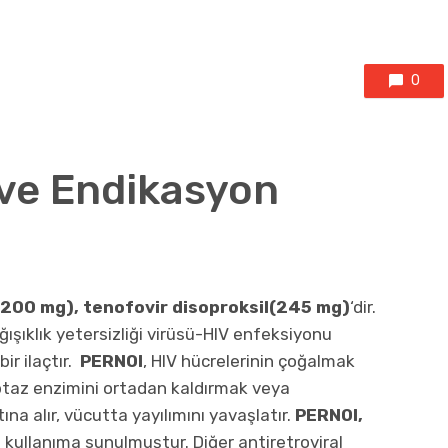
0
 ve Endikasyon
(200 mg), tenofovir disoproksil(245 mg)
‘dir.
ğışıklık yetersizliği virüsü-HIV enfeksiyonu
ir ilaçtır.
PERNOI
, HIV hücrelerinin çoğalmak
iptaz enzimini ortadan kaldırmak veya
ına alır, vücutta yayılımını yavaşlatır.
PERNOI
,
n kullanıma sunulmuştur. Diğer antiretroviral