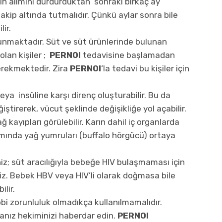
cın alımını durdurduktan sonraki birkaç ay
takip altında tutmalıdır. Çünkü aylar sonra bile
ir.
unmaktadır. Süt ve süt ürünlerinde bulunan
lan kişiler ;
PERNOI
tedavisine başlamadan
rekmektedir. Zira
PERNOI
‘la tedavi bu kişiler için
eya insüline karşı direnç oluşturabilir. Bu da
ştirerek, vücut şeklinde değişikliğe yol açabilir.
 kayıpları görülebilir. Karın dahil iç organlarda
ında yağ yumruları (buffalo hörgücü) ortaya
iz; süt aracılığıyla bebeğe HIV bulaşmaması için
iz. Bebek HBV veya HIV’li olarak doğmasa bile
lir.
bbi zorunluluk olmadıkça kullanılmamalıdır.
sanız hekiminizi haberdar edin.
PERNOI