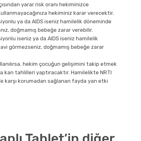
çısından yarar risk oranı hekiminizce
p kullanmayacağınıza hekiminiz karar verecektir.
iyonlu ya da AIDS iseniz hamilelik döneminde
nız, doğmamış bebeğe zarar verebilir.
yonlu iseniz ya da AIDS iseniz hamilelik
davi görmezseniz, doğmamış bebeğe zarar
llanılırsa. hekim çocuğun gelişimini takip etmek
a kan tahlilleri yaptıracaktır. Hamilelikte NRTI
V’e karşı korumadan sağlanan fayda yan etki
aplı Tablet’in diğer