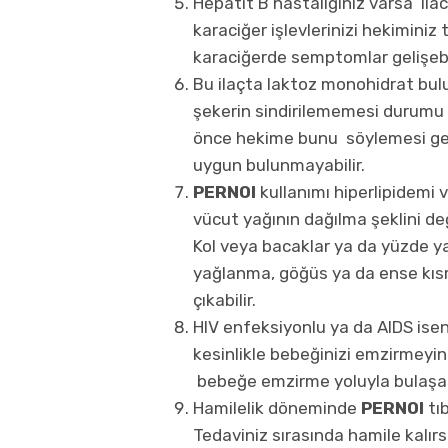
Hepatit B hastalığınız varsa ila
karaciğer işlevlerinizi hekiminiz 
karaciğerde semptomlar gelişebil
Bu ilaçta laktoz monohidrat bul
şekerin sindirilememesi durumu o
önce hekime bunu söylemesi ge
uygun bulunmayabilir.
PERNOI
kullanımı hiperlipidemi v
vücut yağının dağılma şeklini deği
Kol veya bacaklar ya da yüzde yağ
yağlanma, göğüs ya da ense kısm
çıkabilir.
HIV enfeksiyonlu ya da AIDS isen
kesinlikle bebeğinizi emzirmeyin
bebeğe emzirme yoluyla bulaşabi
Hamilelik döneminde
PERNOI
tı
Tedaviniz sırasında hamile kalır