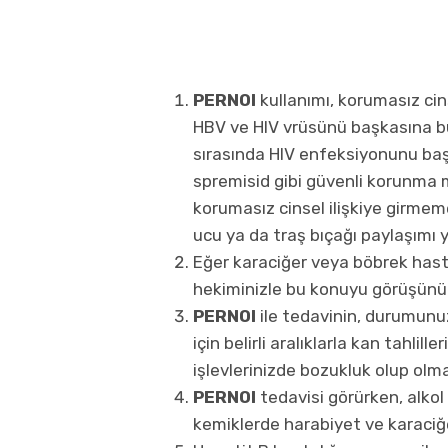
PERNOI
kullanımı, korumasız cins
HBV ve HIV vrüsünü başkasına bu
sırasında HIV enfeksiyonunu ba
spremisid gibi güvenli korunma m
korumasız cinsel ilişkiye girmemel
ucu ya da traş bıçağı paylaşımı 
Eğer karaciğer veya böbrek hast
hekiminizle bu konuyu görüşünü
PERNOI
ile tedavinin, durumunuz
için belirli aralıklarla kan tahli
işlevlerinizde bozukluk olup olma
PERNOI
tedavisi görürken, alkol 
kemiklerde harabiyet ve karaciğer 