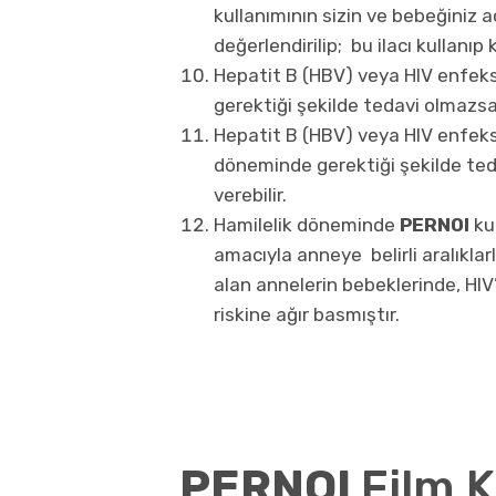
kullanımının sizin ve bebeğiniz a
değerlendirilip; bu ilacı kullanı
Hepatit B (HBV) veya HIV enfeks
gerektiği şekilde tedavi olmazsa
Hepatit B (HBV) veya HIV enfeksi
döneminde gerektiği şekilde te
verebilir.
Hamilelik döneminde
PERNOI
ku
amacıyla anneye belirli aralıklarl
alan annelerin bebeklerinde, HI
riskine ağır basmıştır.
PERNOI
Film K