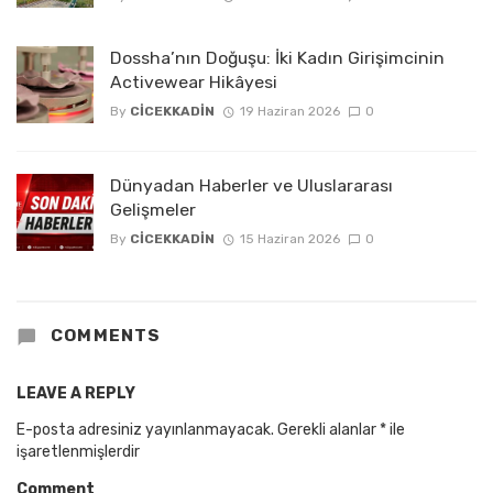
Dossha’nın Doğuşu: İki Kadın Girişimcinin
Activewear Hikâyesi
By
CICEKKADIN
19 Haziran 2026
0
Dünyadan Haberler ve Uluslararası
Gelişmeler
By
CICEKKADIN
15 Haziran 2026
0
COMMENTS
LEAVE A REPLY
E-posta adresiniz yayınlanmayacak.
Gerekli alanlar
*
ile
işaretlenmişlerdir
Comment