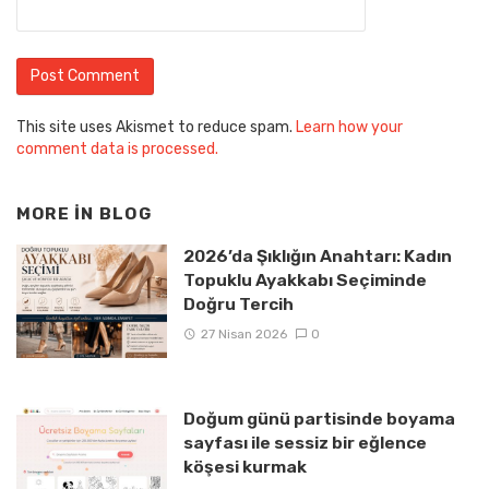
This site uses Akismet to reduce spam.
Learn how your
comment data is processed.
MORE IN
BLOG
2026’da Şıklığın Anahtarı: Kadın
Topuklu Ayakkabı Seçiminde
Doğru Tercih
27 Nisan 2026
0
Doğum günü partisinde boyama
sayfası ile sessiz bir eğlence
köşesi kurmak