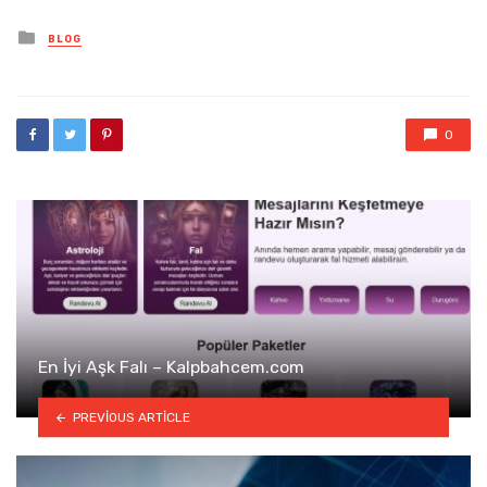
Posted
BLOG
in
0
En İyi Aşk Falı – Kalpbahcem.com
PREVIOUS ARTICLE