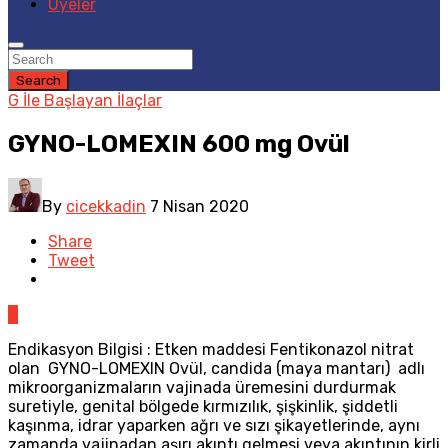
Üyeler
Search
G İle Başlayan İlaçlar
GYNO-LOMEXIN 600 mg Ovül
By
cicekkadin
7 Nisan 2020
Share
Tweet
0
Endikasyon Bilgisi : Etken maddesi Fentikonazol nitrat
olan GYNO-LOMEXIN Ovül, candida (maya mantarı) adlı
mikroorganizmaların vajinada üremesini durdurmak
suretiyle, genital bölgede kırmızılık, şişkinlik, şiddetli
kaşınma, idrar yaparken ağrı ve sızı şikayetlerinde, aynı
zamanda vajinadan aşırı akıntı gelmesi veya akıntının kirli