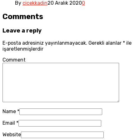
By
cicekkadin
20 Aralık 2020
0
Comments
Leave a reply
E-posta adresiniz yayınlanmayacak.
Gerekli alanlar
*
ile
işaretlenmişlerdir
Comment
Name
*
Email
*
Website