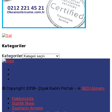
Kategoriler
Kategoriler
© Copyright 2018- Çiçek Kadın Portalı - ☕
SEO Uzmanı
Hakkımızda
Gizlilik İlkesi
Saatlerin Anlamı