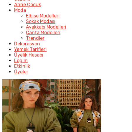
Anne Çocuk
Moda
Elbise Modelleri
Sokak Modası
Ayakkabı Modelleri
Çanta Modelleri
Trendler
Dekorasyon
Yemek Tarifleri
Üyelik Hesabı
Log In
Etkinlik
Üyeler