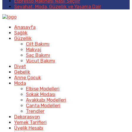
Espresso Makinesi Nasıl Seçilir
Seyahat, Moda, Güzellik ve Yaşama Dair
Anasayfa
Sağlık
Güzellik
Cilt Bakımı
Makyaj
Saç Bakımı
Vücut Bakımı
Diyet
Gebelik
Anne Çocuk
Moda
Elbise Modelleri
Sokak Modası
Ayakkabı Modelleri
Çanta Modelleri
Trendler
Dekorasyon
Yemek Tarifleri
Üyelik Hesabı