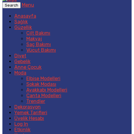
Menu
Search
Anasayfa
Sağlık
Güzellik
Cilt Bakımı
Makyaj
Saç Bakımı
Vücut Bakımı
Diyet
Gebelik
Anne Çocuk
Moda
Elbise Modelleri
Sokak Modası
Ayakkabı Modelleri
Çanta Modelleri
Trendler
Dekorasyon
Yemek Tarifleri
Üyelik Hesabı
Log In
Etkinlik