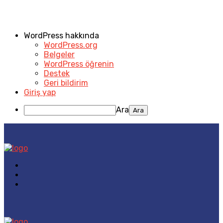
WordPress hakkında
WordPress.org
Belgeler
WordPress öğrenin
Destek
Geri bildirim
Giriş yap
Ara