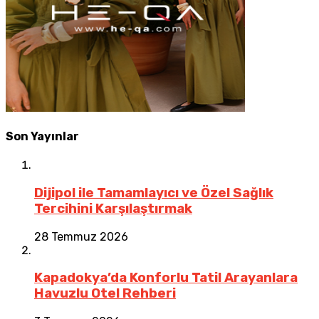
Son Yayınlar
Dijipol ile Tamamlayıcı ve Özel Sağlık
Tercihini Karşılaştırmak
28 Temmuz 2026
Kapadokya’da Konforlu Tatil Arayanlara
Havuzlu Otel Rehberi