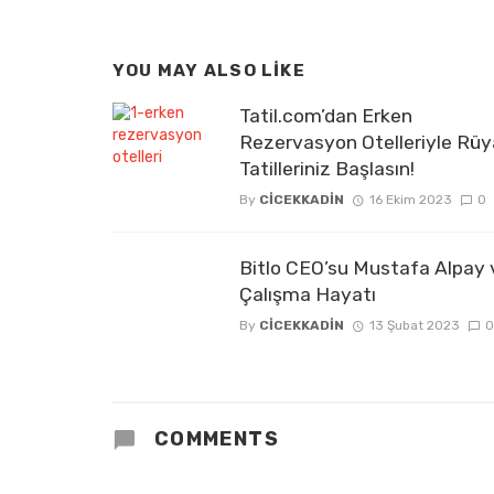
YOU MAY ALSO LIKE
Tatil.com’dan Erken
Rezervasyon Otelleriyle Rüy
Tatilleriniz Başlasın!
By
CICEKKADIN
16 Ekim 2023
0
Bitlo CEO’su Mustafa Alpay 
Çalışma Hayatı
By
CICEKKADIN
13 Şubat 2023
0
COMMENTS