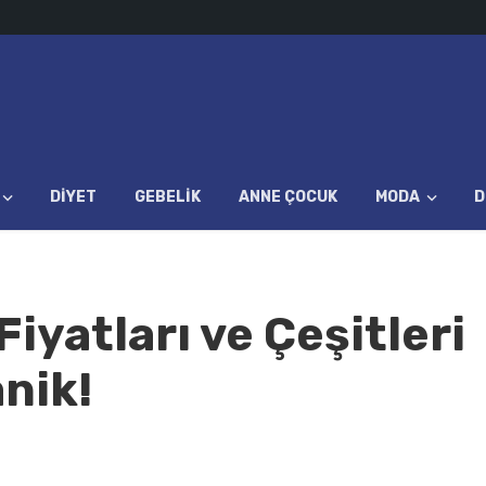
DIYET
GEBELIK
ANNE ÇOCUK
MODA
D
Fiyatları ve Çeşitleri
nik!