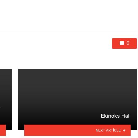
0
r
Ekinoks Halı
NEXT ARTICLE