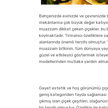
Bahçenizde evinizde ve çevrenizde bi
mekânlarına çok büyük değer katıyor.
muazzam dikkat çeken çiçekler, bu bi
koymaktadır. Tırmanıcı özelliklere sa
alanlarında önemli tercihi olmuştur. 
muazzam bitkinin, tüm dünyaya yayı
güzel ve etkileyici göstermek isteye
modellerinden mutlaka yardım almalı
Gayet estetik ve hoş görünümlü çiçek
geniş kategoriden fayda sağlaması 
çıkmış olan çiçek çeşitleri, olağanü
bir tercih olmuştur. Özellikle de bah