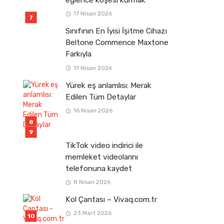
eğlence köşesi kurmak
17 Nisan 2026
Sınıfının En İyisi İşitme Cihazı
Beltone Commence Maxtone
Farkıyla
17 Nisan 2026
Yürek eş anlamlısı: Merak
Edilen Tüm Detaylar
16 Nisan 2026
TikTok video indirici ile
memleket videolarını
telefonuna kaydet
8 Nisan 2026
Kol Çantası – Vivaq.com.tr
23 Mart 2026