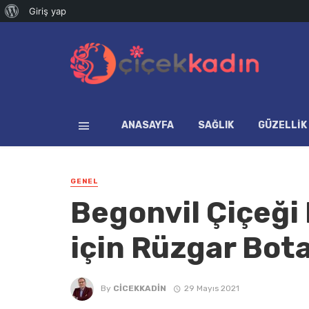
WordPress
Giriş yap
hakkında
ANASAYFA
SAĞLIK
GÜZELLIK
GENEL
Begonvil Çiçeği 
için Rüzgar Bota
By
CICEKKADIN
29 Mayıs 2021