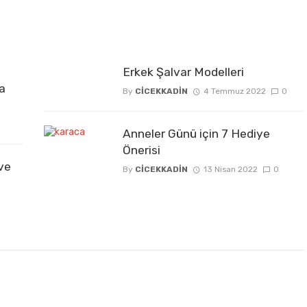
Erkek Şalvar Modelleri
a
By
CICEKKADIN
4 Temmuz 2022
0
Anneler Günü için 7 Hediye
Önerisi
ve
By
CICEKKADIN
13 Nisan 2022
0