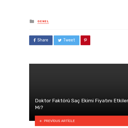
Posted
GENEL
in
Share
Tweet
Doktor Faktörü Saç Ekimi Fiyatını Etkile
Mi?
PREVIOUS ARTICLE