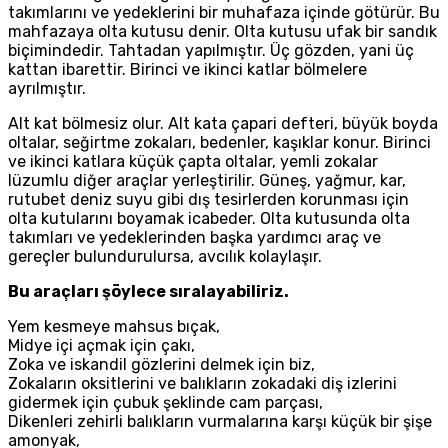
takımlarını ve yedeklerini bir muhafaza içinde götürür. Bu
mahfazaya olta kutusu denir. Olta kutusu ufak bir sandık
biçimindedir. Tahtadan yapılmıştır. Üç gözden, yani üç
kattan ibarettir. Birinci ve ikinci katlar bölmelere
ayrılmıştır.
Alt kat bölmesiz olur. Alt kata çapari defteri, büyük boyda
oltalar, seğirtme zokaları, bedenler, kaşıklar konur. Birinci
ve ikinci katlara küçük çapta oltalar, yemli zokalar
lüzumlu diğer araçlar yerleştirilir. Güneş, yağmur, kar,
rutubet deniz suyu gibi dış tesirlerden korunması için
olta kutularını boyamak icabeder. Olta kutusunda olta
takımları ve yedeklerinden başka yardımcı araç ve
gereçler bulundurulursa, avcılık kolaylaşır.
Bu araçları şöylece sıralayabiliriz.
Yem kesmeye mahsus bıçak,
Midye içi açmak için çakı,
Zoka ve iskandil gözlerini delmek için biz,
Zokaların oksitlerini ve balıkların zokadaki diş izlerini
gidermek için çubuk şeklinde cam parçası,
Dikenleri zehirli balıkların vurmalarına karşı küçük bir şişe
amonyak,