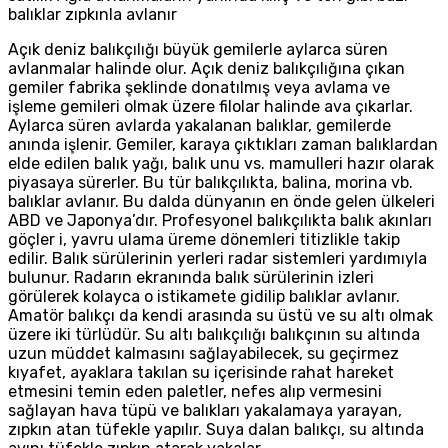
balıklar zıpkınla avlanır
Açık deniz balıkçılığı büyük gemilerle aylarca süren
avlanmalar halinde olur. Açık deniz balıkçılığına çıkan
gemiler fabrika şeklinde donatılmış veya avlama ve
işleme gemileri olmak üzere filolar halinde ava çıkarlar.
Aylarca süren avlarda yakalanan balıklar, gemilerde
anında işlenir. Gemiler, karaya çıktıkları zaman balıklardan
elde edilen balık yağı, balık unu vs. mamulleri hazır olarak
piyasaya sürerler. Bu tür balıkçılıkta, balina, morina vb.
balıklar avlanır. Bu dalda dünyanın en önde gelen ülkeleri
ABD ve Japonya’dır. Profesyonel balıkçılıkta balık akınları
göçler i, yavru ulama üreme dönemleri titizlikle takip
edilir. Balık sürülerinin yerleri radar sistemleri yardımıyla
bulunur. Radarın ekranında balık sürülerinin izleri
görülerek kolayca o istikamete gidilip balıklar avlanır.
Amatör balıkçı da kendi arasında su üstü ve su altı olmak
üzere iki türlüdür. Su altı balıkçılığı balıkçının su altında
uzun müddet kalmasını sağlayabilecek, su geçirmez
kıyafet, ayaklara takılan su içerisinde rahat hareket
etmesini temin eden paletler, nefes alıp vermesini
sağlayan hava tüpü ve balıkları yakalamaya yarayan,
zıpkın atan tüfekle yapılır. Suya dalan balıkçı, su altında