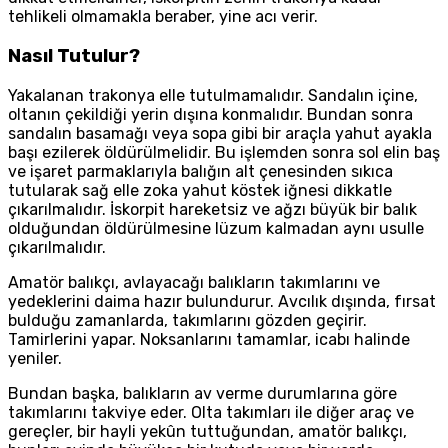
tehlikeli olmamakla beraber, yine acı verir.
Nasıl Tutulur?
Yakalanan trakonya elle tutulmamalıdır. Sandalın içine,
oltanın çekildiği yerin dışına konmalıdır. Bundan sonra
sandalın basamağı veya sopa gibi bir araçla yahut ayakla
başı ezilerek öldürülmelidir. Bu işlemden sonra sol elin baş
ve işaret parmaklarıyla balığın alt çenesinden sıkıca
tutularak sağ elle zoka yahut köstek iğnesi dikkatle
çıkarılmalıdır. İskorpit hareketsiz ve ağzı büyük bir balık
olduğundan öldürülmesine lüzum kalmadan aynı usulle
çıkarılmalıdır.
Amatör balıkçı, avlayacağı balıkların takımlarını ve
yedeklerini daima hazır bulundurur. Avcılık dışında, fırsat
bulduğu zamanlarda, takımlarını gözden geçirir.
Tamirlerini yapar. Noksanlarını tamamlar, icabı halinde
yeniler.
Bundan başka, balıkların av verme durumlarına göre
takımlarını takviye eder. Olta takımları ile diğer araç ve
gereçler, bir hayli yekûn tuttuğundan, amatör balıkçı,