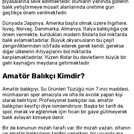
piyasalarına sevk edilmektedir. Bunların yanında göllerin
balık yetiştirmeye müsait alanlarında üretime gün
geçtikçe önem verilmektedir.
Dünyada Japonya, Amerika başta olmak üzere İngiltere,
İsveç, Norveç, Danimarka, Almanya, İtalya balıkçılığa çok
önem vermekte, kurdukları modern filolarla bol miktarda
balık avlamaktadırlar. Büyük okyanusların bu çeşit
zenginliklerinden istifade ederek gerek kendi, gerekse
diğer ülkelerin ihtiyaçlarını bol miktarda
karşılamaktadırlar. Yüzen filolar bu devletlerin büyük bir
gelir kaynağını meydana getirmektedir
Amatör Balıkçı Kimdir?
Amatör balıkçıyı, Su Ürünleri Tüzüğü nün 7 inci maddesi,
münhasıran spor amacıyla ve olta ile avcılık yapan kişi
olarak belirtiyor. Profesyonel balıkçılar ise, amatör
balıkçıları keyifçi diye isimlendiriyor. Başka bir tarifi de,
spor, merak ve eğlenmek için ticari bir gaye gütmeyerek
balık avlayan kimseye denir.
Bir de konunun mizah tarafı var. Bir mizah yazarı, oltanın
ve amatör balıkçıların tarifini yaparken, bir ucunda ara