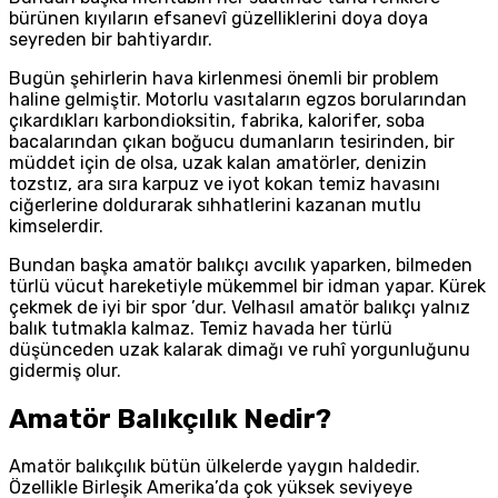
bürünen kıyıların efsanevî güzelliklerini doya doya
seyreden bir bahtiyardır.
Bugün şehirlerin hava kirlenmesi önemli bir problem
haline gelmiştir. Motorlu vasıtaların egzos borularından
çıkardıkları karbondioksitin, fabrika, kalorifer, soba
bacalarından çıkan boğucu dumanların tesirinden, bir
müddet için de olsa, uzak kalan amatörler, denizin
tozstız, ara sıra karpuz ve iyot kokan temiz havasını
ciğerlerine doldurarak sıhhatlerini kazanan mutlu
kimselerdir.
Bundan başka amatör balıkçı avcılık yaparken, bilmeden
türlü vücut hareketiyle mükemmel bir idman yapar. Kürek
çekmek de iyi bir spor ’dur. Velhasıl amatör balıkçı yalnız
balık tutmakla kalmaz. Temiz havada her türlü
düşünceden uzak kalarak dimağı ve ruhî yorgunluğunu
gidermiş olur.
Amatör Balıkçılık Nedir?
Amatör balıkçılık bütün ülkelerde yaygın haldedir.
Özellikle Birleşik Amerika’da çok yüksek seviyeye