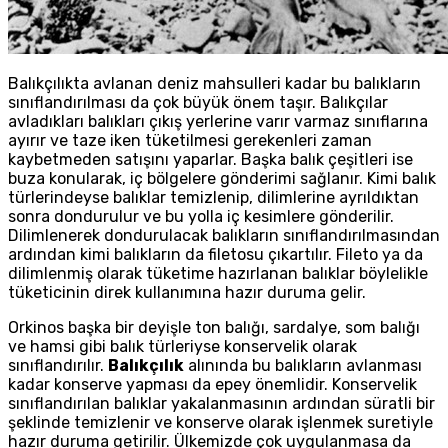
Balıkçılıkta avlanan deniz mahsulleri kadar bu balıkların
sınıflandırılması da çok büyük önem taşır. Balıkçılar
avladıkları balıkları çıkış yerlerine varır varmaz sınıflarına
ayırır ve taze iken tüketilmesi gerekenleri zaman
kaybetmeden satışını yaparlar. Başka balık çeşitleri ise
buza konularak, iç bölgelere gönderimi sağlanır. Kimi balık
türlerindeyse balıklar temizlenip, dilimlerine ayrıldıktan
sonra dondurulur ve bu yolla iç kesimlere gönderilir.
Dilimlenerek dondurulacak balıkların sınıflandırılmasından
ardından kimi balıkların da filetosu çıkartılır. Fileto ya da
dilimlenmiş olarak tüketime hazırlanan balıklar böylelikle
tüketicinin direk kullanımına hazır duruma gelir.
Orkinos başka bir deyişle ton balığı, sardalye, som balığı
ve hamsi gibi balık türleriyse konservelik olarak
sınıflandırılır.
Balıkçılık
alınında bu balıkların avlanması
kadar konserve yapması da epey önemlidir. Konservelik
sınıflandırılan balıklar yakalanmasının ardından süratli bir
şeklinde temizlenir ve konserve olarak işlenmek suretiyle
hazır duruma getirilir. Ülkemizde çok uygulanmasa da