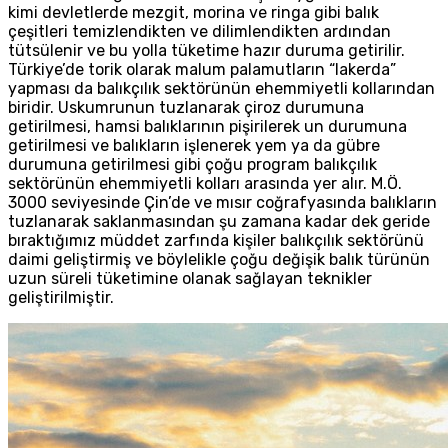
kimi devletlerde mezgit, morina ve ringa gibi balık
çeşitleri temizlendikten ve dilimlendikten ardından
tütsülenir ve bu yolla tüketime hazır duruma getirilir.
Türkiye’de torik olarak malum palamutların “lakerda”
yapması da balıkçılık sektörünün ehemmiyetli kollarından
biridir. Uskumrunun tuzlanarak çiroz durumuna
getirilmesi, hamsi balıklarının pişirilerek un durumuna
getirilmesi ve balıkların işlenerek yem ya da gübre
durumuna getirilmesi gibi çoğu program balıkçılık
sektörünün ehemmiyetli kolları arasında yer alır. M.Ö.
3000 seviyesinde Çin’de ve mısır coğrafyasında balıkların
tuzlanarak saklanmasından şu zamana kadar dek geride
bıraktığımız müddet zarfında kişiler balıkçılık sektörünü
daimi geliştirmiş ve böylelikle çoğu değişik balık türünün
uzun süreli tüketimine olanak sağlayan teknikler
geliştirilmiştir.