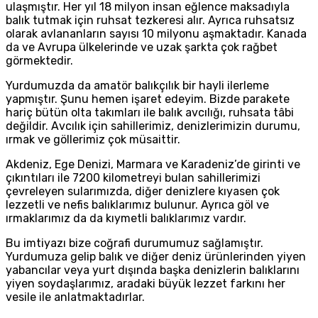
ulaşmıştır. Her yıl 18 milyon insan eğlence maksadıyla
balık tutmak için ruhsat tezkeresi alır. Ayrıca ruhsatsız
olarak avlananların sayısı 10 milyonu aşmaktadır. Kanada
da ve Avrupa ülkelerinde ve uzak şarkta çok rağbet
görmektedir.
Yurdumuzda da amatör balıkçılık bir hayli ilerleme
yapmıştır. Şunu hemen işaret edeyim. Bizde parakete
hariç bütün olta takımları ile balık avcılığı, ruhsata tâbi
değildir. Avcılık için sahillerimiz, denizlerimizin durumu,
ırmak ve göllerimiz çok müsaittir.
Akdeniz, Ege Denizi, Marmara ve Karadeniz’de girinti ve
çıkıntıları ile 7200 kilometreyi bulan sahillerimizi
çevreleyen sularımızda, diğer denizlere kıyasen çok
lezzetli ve nefis balıklarımız bulunur. Ayrıca göl ve
ırmaklarımız da da kıymetli balıklarımız vardır.
Bu imtiyazı bize coğrafi durumumuz sağlamıştır.
Yurdumuza gelip balık ve diğer deniz ürünlerinden yiyen
yabancılar veya yurt dışında başka denizlerin balıklarını
yiyen soydaşlarımız, aradaki büyük lezzet farkını her
vesile ile anlatmaktadırlar.