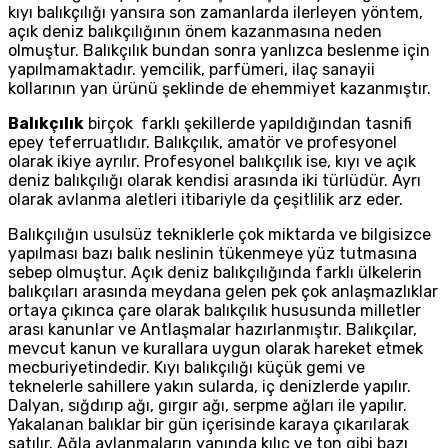
kıyı balıkçılığı yansıra son zamanlarda ilerleyen yöntem,
açık deniz balıkçılığının önem kazanmasına neden
olmuştur. Balıkçılık bundan sonra yanlızca beslenme için
yapılmamaktadır. yemcilik, parfümeri, ilaç sanayii
kollarının yan ürünü şeklinde de ehemmiyet kazanmıştır.
Balıkçılık
birçok farklı şekillerde yapıldığından tasnifi
epey teferruatlıdır. Balıkçılık, amatör ve profesyonel
olarak ikiye ayrılır. Profesyonel balıkçılık ise, kıyı ve açık
deniz balıkçılığı olarak kendisi arasında iki türlüdür. Ayrı
olarak avlanma aletleri itibariyle da çeşitlilik arz eder.
Balıkçılığın usulsüz tekniklerle çok miktarda ve bilgisizce
yapılması bazı balık neslinin tükenmeye yüz tutmasına
sebep olmuştur. Açık deniz balıkçılığında farklı ülkelerin
balıkçıları arasında meydana gelen pek çok anlaşmazlıklar
ortaya çıkınca çare olarak balıkçılık hususunda milletler
arası kanunlar ve Antlaşmalar hazırlanmıştır. Balıkçılar,
mevcut kanun ve kurallara uygun olarak hareket etmek
mecburiyetindedir. Kıyı balıkçılığı küçük gemi ve
teknelerle sahillere yakın sularda, iç denizlerde yapılır.
Dalyan, sığdırıp ağı, gırgır ağı, serpme ağları ile yapılır.
Yakalanan balıklar bir gün içerisinde karaya çıkarılarak
satılır. Ağla avlanmaların yanında kılıç ve ton gibi bazı