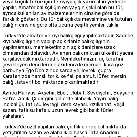
veya küçük tekne içinde kıyıya çok yakın olan yerlerde
yapılır. Amatör balıkçılığın en yaygın şekli olan bu tür,
ayrıca kullanılan av malzemelerinin cinsine göre de
farklılık gösterir. Bu tür balıkçılıkta mevsimine ve tutulan
balığın cinsine göre olta ucuna çeşitli yemler takılır
Türkiye’de amatör ve kıyı balıkçılığı yapılmaktadır. Sadece
kıyı balıkçılığının yapılıp açık deniz balıkçılığının
yapılmaması, memleketimizin açık denizlere uzak
olmasından dolayıdır. Avlanan balık miktarı ülke ihtiyacını
karşılayacak miktardadır. Memleketimizin, üç tarafını
çevreleyen denizlerden akidenizde mercan, kara göz,
barbunya Ege Denizinde sardalye, levrek, çupra
Karatenizde hamsi, torik, ke fal, palamut, lüfer, mersin
balığı, istavrit bol miktarda çıkarılmaktadır
Ayrıca Manyas, Akşehir, Eber, Ulubat, Seydişehir, Beyşehir,
Bafra, Amik, Çıldır gibi göllerde alabalık, Yayın balığı,
incibalığı, tatlı su levreği, dere kayası, kızılkanat, yeşil
sazan, tatlı su kefalı, uzun levrek gibi balık türleri
yakalanır.
Türkiye’de özel yapılan balık çiftliklerinde bol miktarda
yetiştirilen sazan ve alabalık bilhassa Orta Anadolu