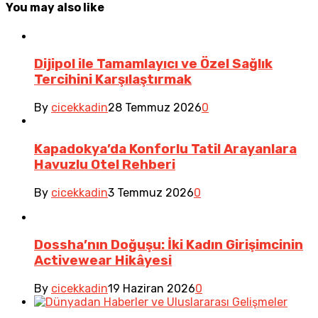
You may also like
Dijipol ile Tamamlayıcı ve Özel Sağlık
Tercihini Karşılaştırmak
By
cicekkadin
28 Temmuz 2026
0
Kapadokya’da Konforlu Tatil Arayanlara
Havuzlu Otel Rehberi
By
cicekkadin
3 Temmuz 2026
0
Dossha’nın Doğuşu: İki Kadın Girişimcinin
Activewear Hikâyesi
By
cicekkadin
19 Haziran 2026
0