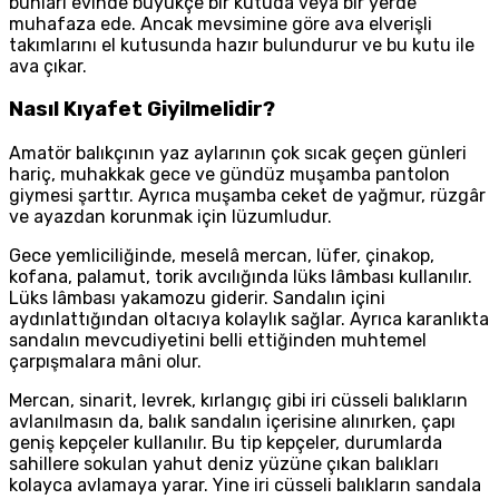
bunları evinde büyükçe bir kutuda veya bir yerde
muhafaza ede. Ancak mevsimine göre ava elverişli
takımlarını el kutusunda hazır bulundurur ve bu kutu ile
ava çıkar.
Nasıl Kıyafet Giyilmelidir?
Amatör balıkçının yaz aylarının çok sıcak geçen günleri
hariç, muhakkak gece ve gündüz muşamba pantolon
giymesi şarttır. Ayrıca muşamba ceket de yağmur, rüzgâr
ve ayazdan korunmak için lüzumludur.
Gece yemliciliğinde, meselâ mercan, lüfer, çinakop,
kofana, palamut, torik avcılığında lüks lâmbası kullanılır.
Lüks lâmbası yakamozu giderir. Sandalın içini
aydınlattığından oltacıya kolaylık sağlar. Ayrıca karanlıkta
sandalın mevcudiyetini belli ettiğinden muhtemel
çarpışmalara mâni olur.
Mercan, sinarit, levrek, kırlangıç gibi iri cüsseli balıkların
avlanılmasın da, balık sandalın içerisine alınırken, çapı
geniş kepçeler kullanılır. Bu tip kepçeler, durumlarda
sahillere sokulan yahut deniz yüzüne çıkan balıkları
kolayca avlamaya yarar. Yine iri cüsseli balıkların sandala