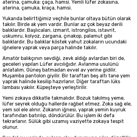
aterina, çamuka: çaça, hamsi. Yemli lüfer zokasına,
aterina, çamuka, kraça, hamsi.
Yukarıda belirttiğimiz veçhile bunlar oltaya bütün olarak
takılır. Birde ak yem vardır. Bunlar az çok beyaz derili
balıklardır. Başlıcaları, izmarit, istrongilos, istavrit,
uskumru, kolyoz, zargana, çınakop, palamut gibi
balıklardır. Bu balıklar köstek yahut zokaların ucundaki
iğnelere yaprak veya parça halinde takılır.
Amatör balıkçının sevdiği, zevk aldığı avlardan biri de,
geceleri yapılan Lüfer avcılığıdır. Avlanma usulünü
anlatalım. Güneş batmadan evvel av yerine gidilir.
Muşamba pantolon giyilir. Bir taraftan beş altı tane yem
yaprak halinde kesilip hazırlanır. Diğer taraftan lüks
lambası yakılır. Küpeşteye yerleştirilir.
Yemi zokaya dikkatle takmalıdır. Bozuk takılmış yeme,
lüfer seyrek olduğu hallerde rağbet etmez. Zoka sağ ele,
yem sol ele alınır. Zokanın iğnesi, yaprak yemin kuyruk
tarafından batırılıp, döndürülür. Bu işlem iki defa
tekrarlanır. Sülük gibi uzamış vaziyette zokaya tespit
olunur.