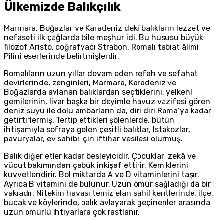
Ülkemizde Balıkçılık
Marmara, Boğazlar ve Karadeniz deki balıkların lezzet ve
nefaseti ilk çağlarda bile meşhur idi. Bu hususu büyük
filozof Aristo, coğrafyacı Strabon, Romalı tabiat âlimi
Pilini eserlerinde belirtmişlerdir.
Romalıların uzun yıllar devam eden refah ve sefahat
devirlerinde, zenginleri, Marmara, Karadeniz ve
Boğazlarda avlanan balıklardan seçtiklerini, yelkenli
gemilerinin, livar başka bir deyimle havuz vazifesi gören
deniz suyu ile dolu ambarların da, diri diri Roma’ya kadar
getirtirlermiş. Tertip ettikleri şölenlerde, bütün
ihtişamıyla sofraya gelen çeşitli balıklar, Istakozlar,
pavuryalar, ev sahibi için iftihar vesilesi olurmuş.
Balık diğer etler kadar besleyicidir. Çocukları zekâ ve
vücut bakımından çabuk inkişaf ettirir. Kemiklerini
kuvvetlendirir. Bol miktarda A ve D vitaminlerini taşır.
Ayrıca B vitamini de bulunur. Uzun ömür sağladığı da bir
vakıadır. Nitekim havası temiz elan sahil kentlerinde, ilçe,
bucak ve köylerinde, balık avlayarak geçinenler arasında
uzun ömürlü ihtiyarlara çok rastlanır.