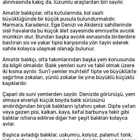
alınmasında kakıç da, lüzumlu araçlardan biri sayılır.
Amatör balıkçılar, olta kutularında, kol saati
büyüklüğünde bir küçük pusula bulundurmalıdır.
Marmara, Karadeniz, Ege Denizi ve Akdeniz sahillerinde
sisli havalarda bu küçük âlet sayesinde emniyetle avcılık
mümkün olur. Bundan başka avcılık esnasında birdenbire
bastıran sis ve yakar tipisi karşısında yön tayin ederek
sahile kolayca ulaşmak olanağı bulunur.
Amatör balıkçı, olta takımlarından başka yem konusunda
da bilgili olmalıdır. Balık yemleri suni ve tabiî olmak üzere
iki kısma ayrılır. Sun’î yemler muhtelif tipte ve büyüklükte
seğirtme zokaları, yünlü zokalar ile yine büyüklü küçüklü
kaşıklardır.
Çapari de suni yemlerden sayılır. Denizde görünüşü, yem
olmaya elverişli küçük boyda balık sürüsünü
andırdığından birçok balıkların iştahını çeker. Dipte yatan
veya gezen pisi, kalkan, kaya, kefal barbunya tekir gibi
balıklar istisna edilirse diğer her çeşit balıkları kolayca
avlar.
Başlıca avladığı balıklar, uskumru, kolyoz, palamut torik,