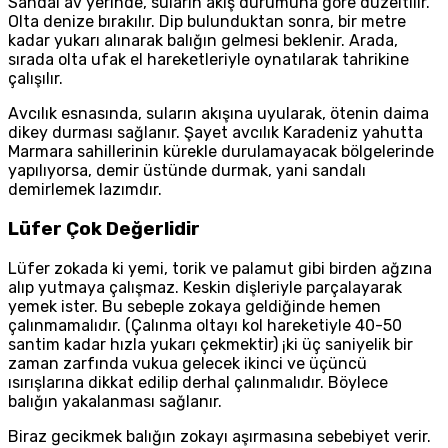
Sandal av yerinde, suların akış durumuna göre düzeltilir.
Olta denize bırakılır. Dip bulunduktan sonra, bir metre
kadar yukarı alınarak balığın gelmesi beklenir. Arada,
sırada olta ufak el hareketleriyle oynatılarak tahrikine
çalışılır.
Avcılık esnasında, suların akışına uyularak, ötenin daima
dikey durması sağlanır. Şayet avcılık Karadeniz yahutta
Marmara sahillerinin kürekle durulamayacak bölgelerinde
yapılıyorsa, demir üstünde durmak, yani sandalı
demirlemek lazımdır.
Lüfer Çok Değerlidir
Lüfer zokada ki yemi, torik ve palamut gibi birden ağzına
alıp yutmaya çalışmaz. Keskin dişleriyle parçalayarak
yemek ister. Bu sebeple zokaya geldiğinde hemen
çalınmamalıdır. (Çalınma oltayı kol hareketiyle 40-50
santim kadar hızla yukarı çekmektir) ¡ki üç saniyelik bir
zaman zarfında vukua gelecek ikinci ve üçüncü
ısırışlarına dikkat edilip derhal çalınmalıdır. Böylece
balığın yakalanması sağlanır.
Biraz gecikmek balığın zokayı aşırmasına sebebiyet verir.