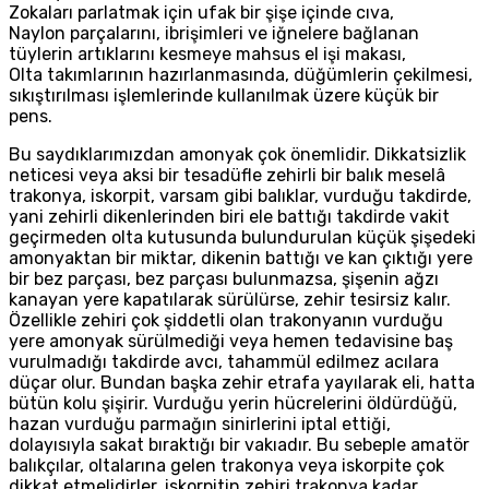
Zokaları parlatmak için ufak bir şişe içinde cıva,
Naylon parçalarını, ibrişimleri ve iğnelere bağlanan
tüylerin artıklarını kesmeye mahsus el işi makası,
Olta takımlarının hazırlanmasında, düğümlerin çekilmesi,
sıkıştırılması işlemlerinde kullanılmak üzere küçük bir
pens.
Bu saydıklarımızdan amonyak çok önemlidir. Dikkatsizlik
neticesi veya aksi bir tesadüfle zehirli bir balık meselâ
trakonya, iskorpit, varsam gibi balıklar, vurduğu takdirde,
yani zehirli dikenlerinden biri ele battığı takdirde vakit
geçirmeden olta kutusunda bulundurulan küçük şişedeki
amonyaktan bir miktar, dikenin battığı ve kan çıktığı yere
bir bez parçası, bez parçası bulunmazsa, şişenin ağzı
kanayan yere kapatılarak sürülürse, zehir tesirsiz kalır.
Özellikle zehiri çok şiddetli olan trakonyanın vurduğu
yere amonyak sürülmediği veya hemen tedavisine baş
vurulmadığı takdirde avcı, tahammül edilmez acılara
düçar olur. Bundan başka zehir etrafa yayılarak eli, hatta
bütün kolu şişirir. Vurduğu yerin hücrelerini öldürdüğü,
hazan vurduğu parmağın sinirlerini iptal ettiği,
dolayısıyla sakat bıraktığı bir vakıadır. Bu sebeple amatör
balıkçılar, oltalarına gelen trakonya veya iskorpite çok
dikkat etmelidirler, iskorpitin zehiri trakonya kadar