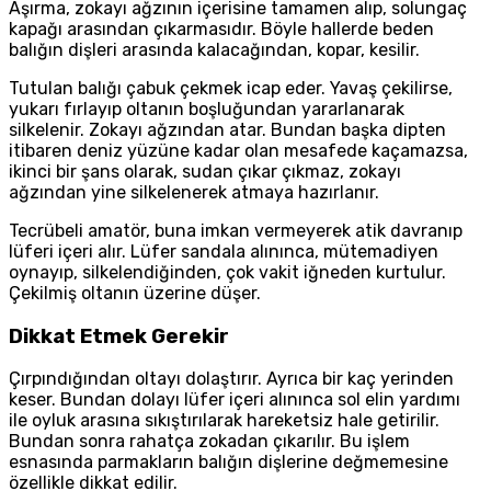
Aşırma, zokayı ağzının içerisine tamamen alıp, solungaç
kapağı arasından çıkarmasıdır. Böyle hallerde beden
balığın dişleri arasında kalacağından, kopar, kesilir.
Tutulan balığı çabuk çekmek icap eder. Yavaş çekilirse,
yukarı fırlayıp oltanın boşluğundan yararlanarak
silkelenir. Zokayı ağzından atar. Bundan başka dipten
itibaren deniz yüzüne kadar olan mesafede kaçamazsa,
ikinci bir şans olarak, sudan çıkar çıkmaz, zokayı
ağzından yine silkelenerek atmaya hazırlanır.
Tecrübeli amatör, buna imkan vermeyerek atik davranıp
lüferi içeri alır. Lüfer sandala alınınca, mütemadiyen
oynayıp, silkelendiğinden, çok vakit iğneden kurtulur.
Çekilmiş oltanın üzerine düşer.
Dikkat Etmek Gerekir
Çırpındığından oltayı dolaştırır. Ayrıca bir kaç yerinden
keser. Bundan dolayı lüfer içeri alınınca sol elin yardımı
ile oyluk arasına sıkıştırılarak hareketsiz hale getirilir.
Bundan sonra rahatça zokadan çıkarılır. Bu işlem
esnasında parmakların balığın dişlerine değmemesine
özellikle dikkat edilir.