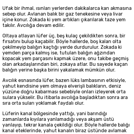
Ufak bir ihmal, ısınları yerlerden dakikalarca kan akmasına
sebep olur. Avlanan balık bir gaz tenekesine veya livar
içine konur. Zokada ki yem artıkları çıkarılarak taze yem
takılır. Avcılığa devam edilir.
Oltaya atlayan lüfer üç, beş kulaç çekildikten sonra, bir
fırsatını bulup kaçabilir. Böyle hallerde, boş kalan olta
çekilmeyip balığın kaçtığı yerde durdurulur. Zokada ki
yemden parça kalmış ise, tutulan balığın ağzından
kopacak yem parçasını kapmak üzere, onu takibe geçmiş
olan arkadaşlarından biri, zokaya atlar. Bu sayede kaçan
balığın yerine başka birini yakalamak mümkün olur.
Avcılık esnasında lüfer, bazen lüks lambasının etkisiyle,
yahut kendisine yem olmaya elverişli balıkların, deniz
yüzüne doğru kabarması sebebiyle onları izleyerek orta
sulara yükselir. Bu itibarla avcılığa başladıktan sonra ara
sıra orta suları yoklamak faydalı olur.
Lüferin kanal bölgesinde yattığı, yani barındığı
zamanlarda kıyılara yanlamadığı veya akşam üstü
yanlayıp, tekrar kanala çekildiği olur. Böyle hallerde balığı
kanal eteklerinde, yahut kanalın biraz üstünde avlamak