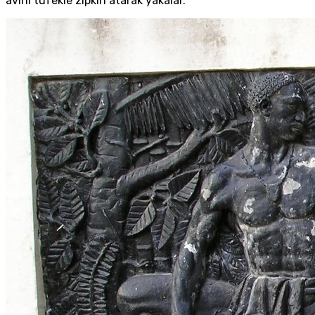
avını tüfekle zıpkın atarak yakalar.