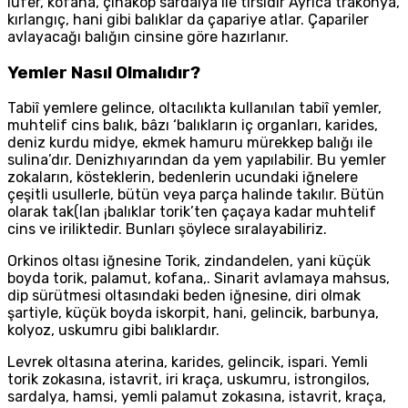
lüfer, kofana, çinakop sardalya ile tirsidir Ayrıca trakonya,
kırlangıç, hani gibi balıklar da çapariye atlar. Çapariler
avlayacağı balığın cinsine göre hazırlanır.
Yemler Nasıl Olmalıdır?
Tabiî yemlere gelince, oltacılıkta kullanılan tabiî yemler,
muhtelif cins balık, bâzı ‘balıkların iç organları, karides,
deniz kurdu midye, ekmek hamuru mürekkep balığı ile
sulina’dır. Denizhıyarından da yem yapılabilir. Bu yemler
zokaların, kösteklerin, bedenlerin ucundaki iğnelere
çeşitli usullerle, bütün veya parça halinde takılır. Bütün
olarak tak(lan ¡balıklar torik’ten çaçaya kadar muhtelif
cins ve iriliktedir. Bunları şöylece sıralayabiliriz.
Orkinos oltası iğnesine Torik, zindandelen, yani küçük
boyda torik, palamut, kofana,. Sinarit avlamaya mahsus,
dip sürütmesi oltasındaki beden iğnesine, diri olmak
şartiyle, küçük boyda iskorpit, hani, gelincik, barbunya,
kolyoz, uskumru gibi balıklardır.
Levrek oltasına aterina, karides, gelincik, ispari. Yemli
torik zokasına, istavrit, iri kraça, uskumru, istrongilos,
sardalya, hamsi, yemli palamut zokasına, istavrit, kraça,