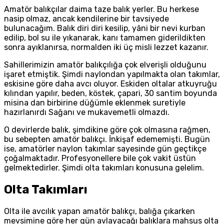
Amatör balıkçılar daima taze balık yerler. Bu herkese
nasip olmaz, ancak kendilerine bir tavsiyede
bulunacağım. Balık diri diri kesilip, yâni bir nevi kurban
edilip, bol su ile yıkanarak, kanı tamamen giderildikten
sonra ayıklanırsa, normalden iki üç misli lezzet kazanır.
Sahillerimizin amatör balıkçılığa çok elverişli olduğunu
işaret etmiştik. Şimdi naylondan yapılmakta olan takımlar,
eskisine göre daha avcı oluyor. Eskiden oltalar atkuyruğu
kılından yapılır, beden, köstek, çapari, 30 santim boyunda
misina dan birbirine düğümle eklenmek suretiyle
hazırlanırdı Sağanı ve mukavemetli olmazdı.
O devirlerde balık, şimdikine göre çok olmasına rağmen,
bu sebepten amatör balıkçı. İnkişaf edememişti. Bugün
ise, amatörler naylon takımlar sayesinde gün geçtikçe
çoğalmaktadır. Profesyonellere bile çok vakit üstün
gelmektedirler. Şimdi olta takımları konusuna gelelim.
Olta Takımları
Olta ile avcılık yapan amatör balıkçı, balığa çıkarken
mevsimine göre her gün avlayacağı balıklara mahsus olta