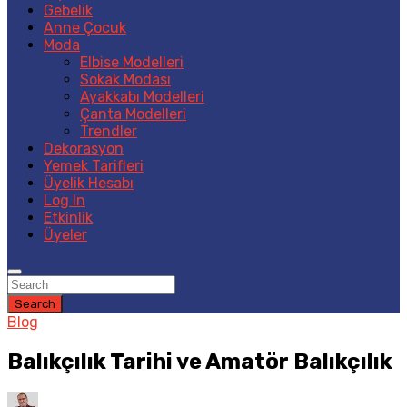
Gebelik
Anne Çocuk
Moda
Elbise Modelleri
Sokak Modası
Ayakkabı Modelleri
Çanta Modelleri
Trendler
Dekorasyon
Yemek Tarifleri
Üyelik Hesabı
Log In
Etkinlik
Üyeler
Search
Blog
Balıkçılık Tarihi ve Amatör Balıkçılık