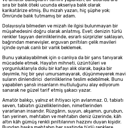
sıra bir balık öteki ucunda ekseriya balık olarak
karikatârize etmiş. Bu mizah yazarı, hiç şüphe yok;
Ömründe balık tutmamış bir adam.
Dolayısıyla bilmeden ve mizah ile ilgisi bulunmayan bir
müşahedesini doğru olarak anlatmış. Evet; denizin türlü
renkler taşıyan derinliklerinde, esrarlı sürprizler saklayan,
bağrından menevişler, erguvan pırıltıları çelik mavileri
içinde oynak canlı bir varlık beklemek.
Bunu yakalayabilmek için o canlıya da bir şans tanıyarak
mücadele etmek. Hayatın mihneti, üzüntüleri ve
yorgunluklarıyla dolu bir kafayı alık olarak, başka bir
deyimle, hiç bir şeyi umursamayarak, düşünmeyerek mavi
suların dinlendirici derinliklerine teslim edebilmek. Bunu
yapabilen şanslı insanların mutluluğunu alay ediyorum
sanarak ne güzel tarif etmiş şakacı yazar.
Amatör balıkçı, yalnız et ihtiyacı için avlanmaz. O, tabiatı
seven, tabiatın güzelliklerinden, nimetlerinden
yararlanan insandır. Rüzgârın, suyun, akşamın, gurubun,
tan yerinen, mehtabın ve mehtabın deniz üzerinde, kâh
altın kâh gümüş renkli pırıltılarının hazzını duyan kişidir.
Bundan başka mehtabın her saatinde türlü renklere