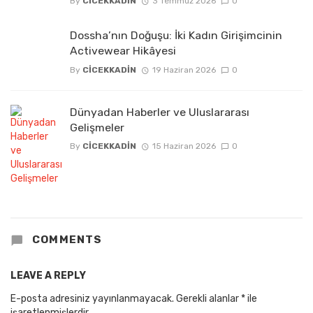
By
CICEKKADIN
3 Temmuz 2026
0
Dossha’nın Doğuşu: İki Kadın Girişimcinin
Activewear Hikâyesi
By
CICEKKADIN
19 Haziran 2026
0
Dünyadan Haberler ve Uluslararası
Gelişmeler
By
CICEKKADIN
15 Haziran 2026
0
COMMENTS
LEAVE A REPLY
E-posta adresiniz yayınlanmayacak.
Gerekli alanlar
*
ile
işaretlenmişlerdir