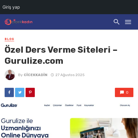
Giriş yap
BLOG
Özel Ders Verme Siteleri –
Gurulize.com
By
CICEKKADIN
27 Ağustos 2025
0