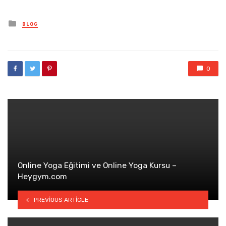
Posted
BLOG
in
0
Online Yoga Eğitimi ve Online Yoga Kursu –
Heygym.com
PREVIOUS ARTICLE