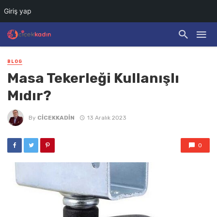
Giriş yap
BLOG
Masa Tekerleği Kullanışlı
Mıdır?
By
CICEKKADIN
13 Aralık 2023
0