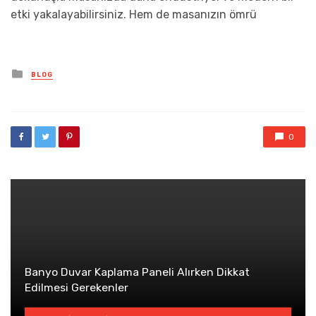
etki yakalayabilirsiniz. Hem de masanızın ömrü
Posted
BLOG
in
0
Banyo Duvar Kaplama Paneli Alırken Dikkat
Edilmesi Gerekenler