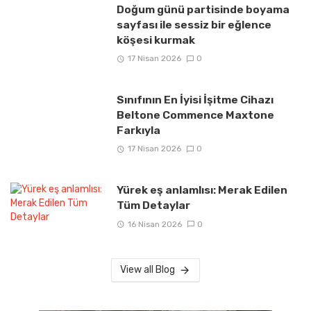
Doğum günü partisinde boyama
sayfası ile sessiz bir eğlence
köşesi kurmak
17 Nisan 2026
0
Sınıfının En İyisi İşitme Cihazı
Beltone Commence Maxtone
Farkıyla
17 Nisan 2026
0
Yürek eş anlamlısı: Merak Edilen
Tüm Detaylar
16 Nisan 2026
0
View all Blog