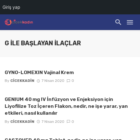
Giriş yap
G İLE BAŞLAYAN İLAÇLAR
GYNO-LOMEXIN Vajinal Krem
By
CICEKKADIN
7 Nisan 2020
0
GENIUM 40 mg IV İnfüzyon ve Enjeksiyon için
Liyofilize Toz İçeren Flakon, nedir, ne işe yarar, yan
etkileri, nasıl kullanılır
By
CICEKKADIN
7 Nisan 2020
0