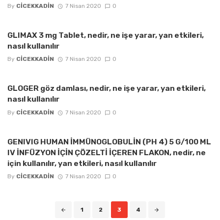
By
CICEKKADIN
7 Nisan 2020
0
GLIMAX 3 mg Tablet, nedir, ne işe yarar, yan etkileri,
nasıl kullanılır
By
CICEKKADIN
7 Nisan 2020
0
GLOGER göz damlası, nedir, ne işe yarar, yan etkileri,
nasıl kullanılır
By
CICEKKADIN
7 Nisan 2020
0
GENIVIG HUMAN İMMÜNOGLOBULİN (PH 4) 5 G/100 ML
IV İNFÜZYON İÇİN ÇÖZELTİ İÇEREN FLAKON, nedir, ne
için kullanılır, yan etkileri, nasıl kullanılır
By
CICEKKADIN
7 Nisan 2020
0
Posts
1
2
3
4
navigation