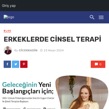
Giriş yap
BLOG
ERKEKLERDE CİNSEL TERAPİ
By
CICEKKADIN
23 Nisan 2024
0