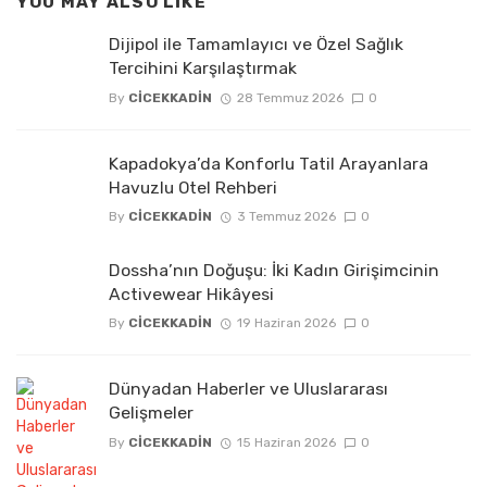
YOU MAY ALSO LIKE
Dijipol ile Tamamlayıcı ve Özel Sağlık
Tercihini Karşılaştırmak
By
CICEKKADIN
28 Temmuz 2026
0
Kapadokya’da Konforlu Tatil Arayanlara
Havuzlu Otel Rehberi
By
CICEKKADIN
3 Temmuz 2026
0
Dossha’nın Doğuşu: İki Kadın Girişimcinin
Activewear Hikâyesi
By
CICEKKADIN
19 Haziran 2026
0
Dünyadan Haberler ve Uluslararası
Gelişmeler
By
CICEKKADIN
15 Haziran 2026
0