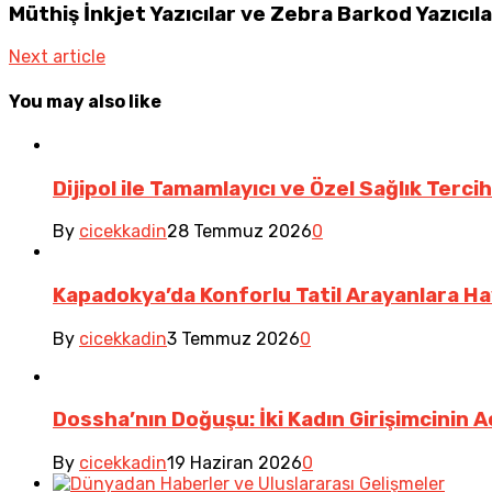
Müthiş İnkjet Yazıcılar ve Zebra Barkod Yazıcıları
Next article
You may also like
Dijipol ile Tamamlayıcı ve Özel Sağlık Terci
By
cicekkadin
28 Temmuz 2026
0
Kapadokya’da Konforlu Tatil Arayanlara Ha
By
cicekkadin
3 Temmuz 2026
0
Dossha’nın Doğuşu: İki Kadın Girişimcinin 
By
cicekkadin
19 Haziran 2026
0