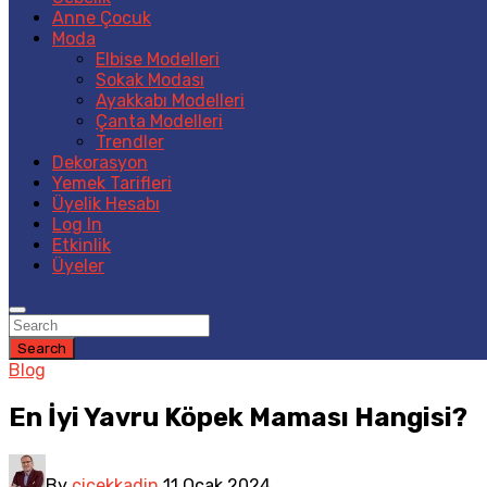
Anne Çocuk
Moda
Elbise Modelleri
Sokak Modası
Ayakkabı Modelleri
Çanta Modelleri
Trendler
Dekorasyon
Yemek Tarifleri
Üyelik Hesabı
Log In
Etkinlik
Üyeler
Search
Blog
En İyi Yavru Köpek Maması Hangisi?
By
cicekkadin
11 Ocak 2024