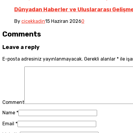
Dünyadan Haberler ve Uluslararası Gelişm
By
cicekkadin
15 Haziran 2026
0
Comments
Leave a reply
E-posta adresiniz yayınlanmayacak.
Gerekli alanlar
*
ile iş
Comment
Name
*
Email
*