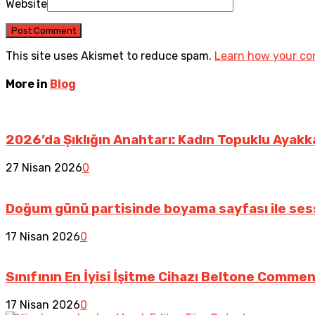
Website
This site uses Akismet to reduce spam.
Learn how your co
More in
Blog
2026’da Şıklığın Anahtarı: Kadın Topuklu Ayak
27 Nisan 2026
0
Doğum günü partisinde boyama sayfası ile ses
17 Nisan 2026
0
Sınıfının En İyisi İşitme Cihazı Beltone Comme
17 Nisan 2026
0