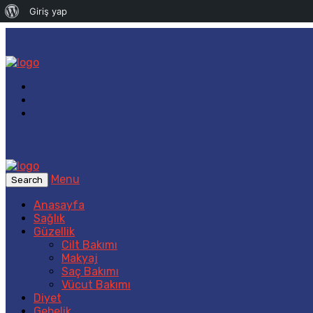
WordPress
Giriş yap
hakkında
Menu
Search
Anasayfa
Sağlık
Güzellik
Cilt Bakımı
Makyaj
Saç Bakımı
Vücut Bakımı
Diyet
Gebelik