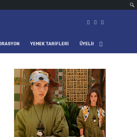
ORASYON
YEMEK TARIFLERI
ÜYELIK HESABI
LOG IN