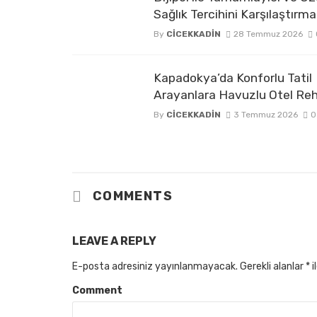
Sağlık Tercihini Karşılaştırm
By
CICEKKADIN
28 Temmuz 2026
Kapadokya’da Konforlu Tatil
Arayanlara Havuzlu Otel Reh
By
CICEKKADIN
3 Temmuz 2026
0
COMMENTS
LEAVE A REPLY
E-posta adresiniz yayınlanmayacak.
Gerekli alanlar
*
i
Comment