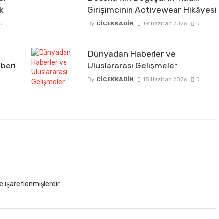
ak
Girişimcinin Activewear Hikâyesi
0
By
CICEKKADIN
19 Haziran 2026
0
Dünyadan Haberler ve
beri
Uluslararası Gelişmeler
By
CICEKKADIN
15 Haziran 2026
0
le işaretlenmişlerdir