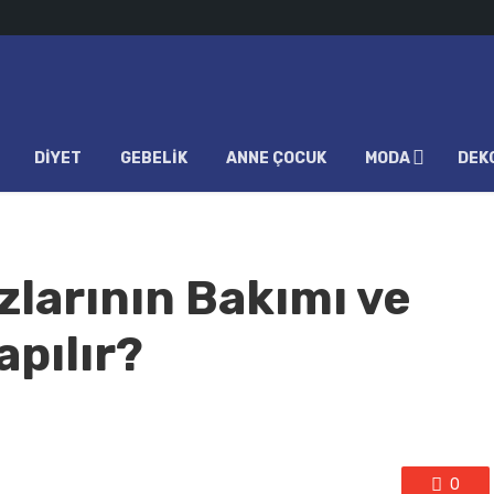
DIYET
GEBELIK
ANNE ÇOCUK
MODA
DEK
zlarının Bakımı ve
apılır?
0