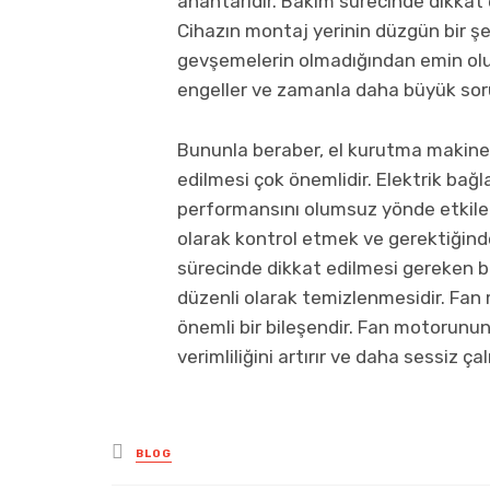
anahtarıdır. Bakım sürecinde dikkat
Cihazın montaj yerinin düzgün bir ş
gevşemelerin olmadığından emin olun
engeller ve zamanla daha büyük soru
Bununla beraber, el kurutma makinele
edilmesi çok önemlidir. Elektrik bağl
performansını olumsuz yönde etkiler.
olarak kontrol etmek ve gerektiğind
sürecinde dikkat edilmesi gereken b
düzenli olarak temizlenmesidir. Fan 
önemli bir bileşendir. Fan motorunun 
verimliliğini artırır ve daha sessiz ç
Posted
BLOG
in