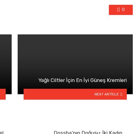
0
Yağlı Ciltler İçin En İyi Güneş Kremleri
NEXT ARTICLE
el
Dossha’nın Doğuşu: İki Kadın