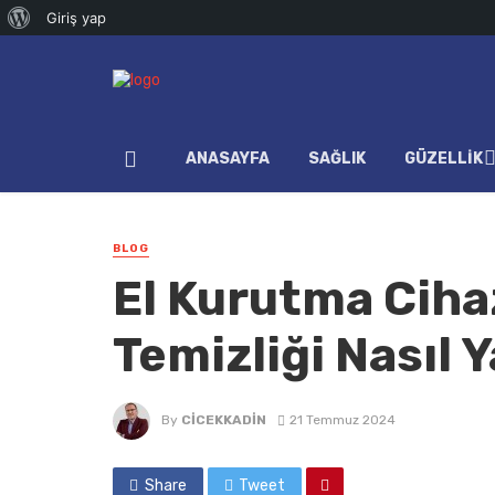
WordPress
Giriş yap
hakkında
ANASAYFA
SAĞLIK
GÜZELLIK
BLOG
El Kurutma Ciha
Temizliği Nasıl Y
By
CICEKKADIN
21 Temmuz 2024
Share
Tweet