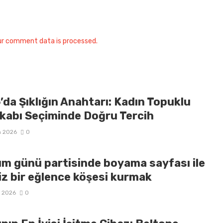
ur comment data is processed.
da Şıklığın Anahtarı: Kadın Topuklu
kabı Seçiminde Doğru Tercih
n 2026
0
m günü partisinde boyama sayfası ile
iz bir eğlence köşesi kurmak
n 2026
0